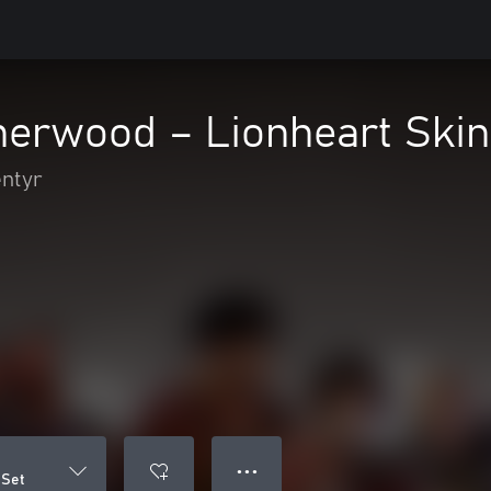
herwood – Lionheart Skin
entyr
● ● ●
 Set