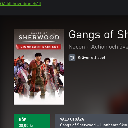
Gå till huvudinnehåll
Gangs of S
Nacon
•
Action och äv
Kräver ett spel
VÄLJ UTGÅVA
KÖP
Gangs of Sherwood – Lionheart Skin
30,00 kr