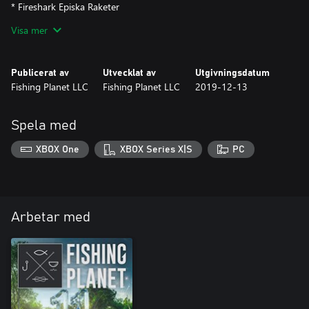
* Fireshark Episka Raketer
* Hellfish Pyroman Utrustning
Visa mer
* Squid-pro-Quo Blaster Packa
* 12 Monkeys Rivningsuppsättning
Publicerat av
Utvecklat av
Utgivningsdatum
FISKEKORT(7 dagar)
Fishing Planet LLC
Fishing Planet LLC
2019-12-13
* Avancerade, Alberta
DAMMEN PASSERAR(7 dagar)
Spela med
* White Moose sjö
XBOX One
XBOX Series X|S
PC
Arbetar med