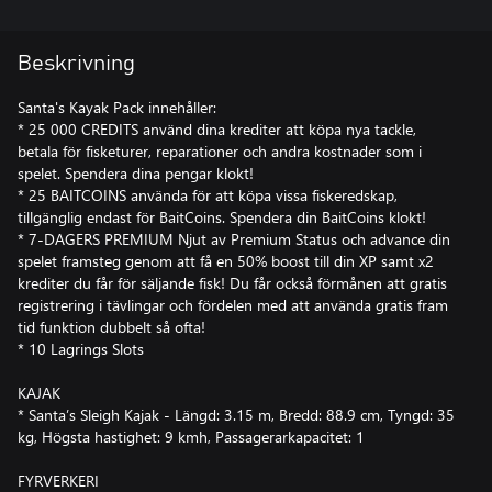
Beskrivning
Santa's Kayak Pack innehåller:
* 25 000 CREDITS använd dina krediter att köpa nya tackle,
betala för fisketurer, reparationer och andra kostnader som i
spelet. Spendera dina pengar klokt!
* 25 BAITCOINS använda för att köpa vissa fiskeredskap,
tillgänglig endast för BaitCoins. Spendera din BaitCoins klokt!
* 7-DAGERS PREMIUM Njut av Premium Status och advance din
spelet framsteg genom att få en 50% boost till din XP samt x2
krediter du får för säljande fisk! Du får också förmånen att gratis
registrering i tävlingar och fördelen med att använda gratis fram
tid funktion dubbelt så ofta!
* 10 Lagrings Slots
KAJAK
* Santa’s Sleigh Kajak - Längd: 3.15 m, Bredd: 88.9 cm, Tyngd: 35
kg, Högsta hastighet: 9 kmh, Passagerarkapacitet: 1
FYRVERKERI