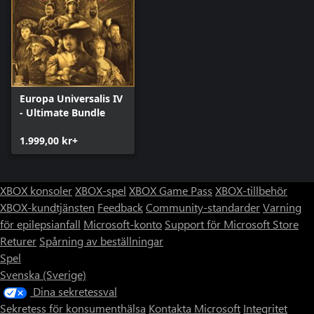
Europa Universalis IV
- Ultimate Bundle
1.999,00 kr+
XBOX konsoler
XBOX-spel
XBOX Game Pass
XBOX-tillbehör
XBOX-kundtjänsten
Feedback
Community-standarder
Varning
för epilepsianfall
Microsoft-konto
Support för Microsoft Store
Returer
Spårning av beställningar
Spel
Svenska (Sverige)
Dina sekretessval
Sekretess för konsumenthälsa
Kontakta Microsoft
Integritet