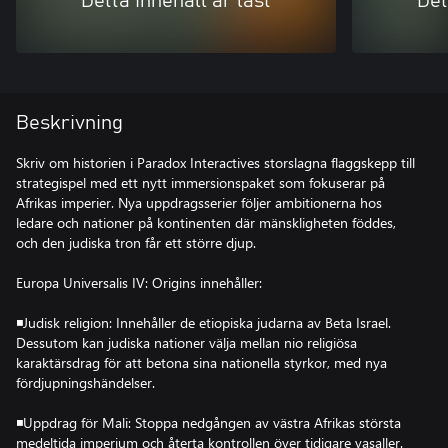
Detta innehåll är låst
Det
Beskrivning
Skriv om historien i Paradox Interactives storslagna flaggskepp till
strategispel med ett nytt immersionspaket som fokuserar på
Afrikas imperier. Nya uppdragsserier följer ambitionerna hos
ledare och nationer på kontinenten där mänskligheten föddes,
och den judiska tron får ett större djup.
Europa Universalis IV: Origins innehåller:
◾Judisk religion: Innehåller de etiopiska judarna av Beta Israel.
Dessutom kan judiska nationer välja mellan nio religiösa
karaktärsdrag för att betona sina nationella styrkor, med nya
fördjupningshändelser.
◾Uppdrag för Mali: Stoppa nedgången av västra Afrikas största
medeltida imperium och återta kontrollen över tidigare vasaller.