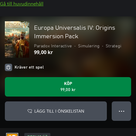
Gå till huvudinnehåll
Europa Universalis IV: Origins
Immersion Pack
Paradox Interactive
•
Simulering
•
Strategi
99,00 kr
Kräver ett spel
KÖP
99,00 kr
LÄGG TILL I ÖNSKELISTAN
● ● ●