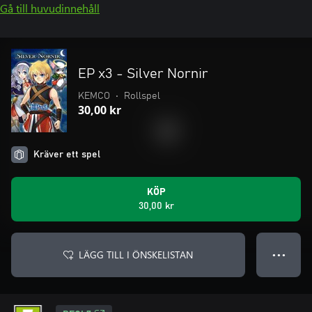
Gå till huvudinnehåll
EP x3 - Silver Nornir
KEMCO
•
Rollspel
30,00 kr
Kräver ett spel
KÖP
30,00 kr
LÄGG TILL I ÖNSKELISTAN
● ● ●