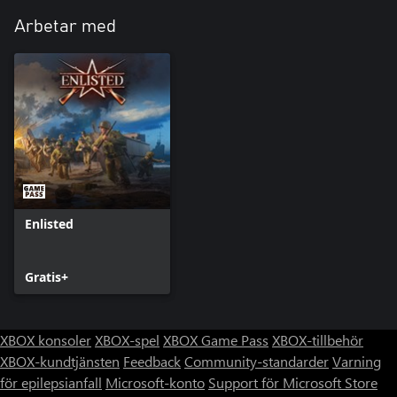
Arbetar med
Enlisted
Gratis+
XBOX konsoler
XBOX-spel
XBOX Game Pass
XBOX-tillbehör
XBOX-kundtjänsten
Feedback
Community-standarder
Varning
för epilepsianfall
Microsoft-konto
Support för Microsoft Store