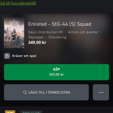
Gå till huvudinnehåll
Enlisted - StG-44 (S) Squad
Gaijin Distribution Kft
•
Action och äventyr
•
Skjutspel
•
Simulering
349,00 kr
Kräver ett spel
KÖP
349,00 kr
LÄGG TILL I ÖNSKELISTAN
● ● ●