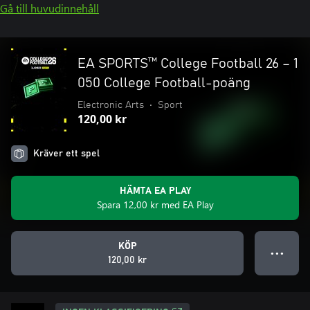
Gå till huvudinnehåll
EA SPORTS™ College Football 26 – 1
050 College Football-poäng
Electronic Arts
•
Sport
120,00 kr
Kräver ett spel
HÄMTA EA PLAY
Spara 12,00 kr med EA Play
KÖP
● ● ●
120,00 kr