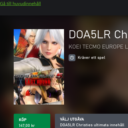
Gå till huvudinnehåll
DOA5LR Chri
KOEI TECMO EUROPE L
Kräver ett spel
VÄLJ UTGÅVA
KÖP
DOA5LR Christies ultimata innehåll
147,00 kr