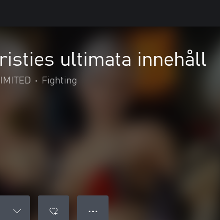
sties ultimata innehåll
IMITED
•
Fighting
● ● ●