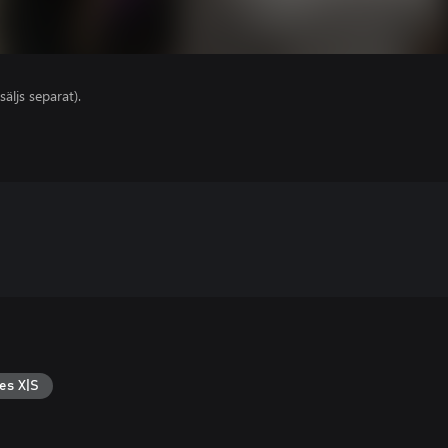
säljs separat).
es X|S