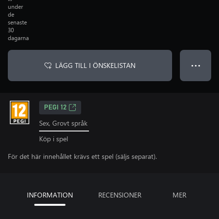
under
de
senaste
30
dagarna
LÄGG TILL I ÖNSKELISTAN
● ● ●
PEGI 12
Sex, Grovt språk
Köp i spel
För det här innehållet krävs ett spel (säljs separat).
INFORMATION
RECENSIONER
MER