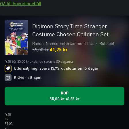
Gå till huvudinnehåll
Digimon Story Time Stranger
Costume Chosen Children Set
Bandai Namco Entertainment Inc.
•
Rollspel
55,00 kr
41,25 kr
*sålt för 55,00 kr under de senaste 30 dagarna
Utförsäljning: spara 13,75 kr, slutar om 5 dagar
Kräver ett spel
KÖP
55,00 kr
41,25 kr
*sålt
för
55,00
kr