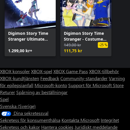
Digimon Story Time
Digimon Story Time
Stranger Ultimate
Stranger - Costume
Edition
Pack
149,00 kr
-25 %
1.299,00 kr+
111,75 kr
XBOX konsoler
XBOX-spel
XBOX Game Pass
XBOX-tillbehör
XBOX-kundtjänsten
Feedback
Community-standarder
Varning
för epilepsianfall
Microsoft-konto
Support för Microsoft Store
Returer
Spårning av beställningar
Spel
Svenska (Sverige)
Dina sekretessval
Sekretess för konsumenthälsa
Kontakta Microsoft
Integritet
Sekretess och kakor
Hantera cookies
Juridiskt meddelande