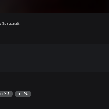
säljs separat).
es X|S
PC