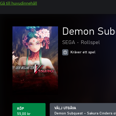
Gå till huvudinnehåll
Demon Subq
SEGA
•
Rollspel
Kräver ett spel
VÄLJ UTGÅVA
KÖP
Demon Subquest – Sakura Cinders of
55,00 kr