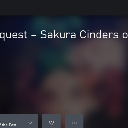
uest – Sakura Cinders of
● ● ●
 the East