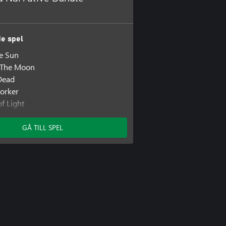
de spel
he Sun
s The Moon
Dead
orker
f Light
 Remain
GÅ TILL SPEL