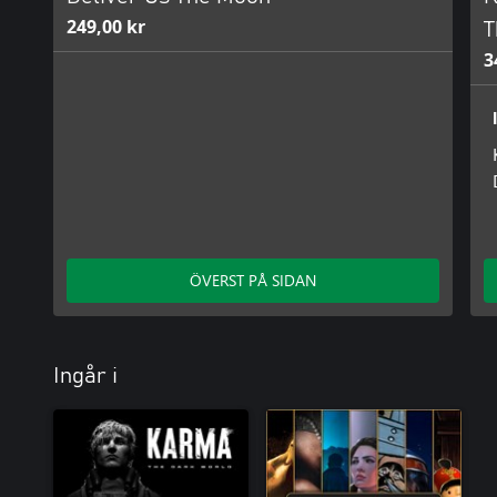
249,00 kr
T
3
ÖVERST PÅ SIDAN
Ingår i