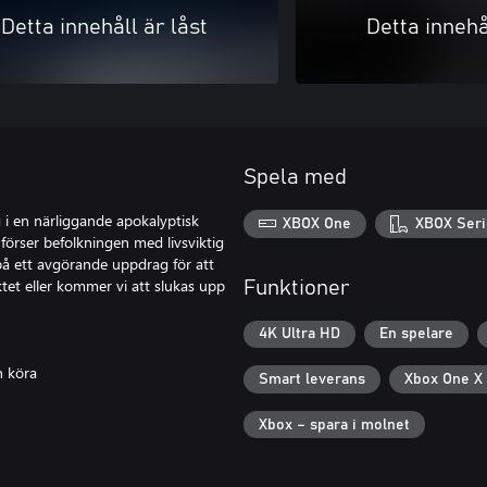
Detta innehåll är låst
Detta innehå
Spela med
g i en närliggande apokalyptisk
XBOX One
XBOX Seri
förser befolkningen med livsviktig
 på ett avgörande uppdrag för att
et eller kommer vi att slukas upp
Funktioner
4K Ultra HD
En spelare
n köra
Smart leverans
Xbox One X
Xbox – spara i molnet