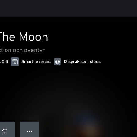
 The Moon
tion och äventyr
s X|S
Smart leverans
12 språk som stöds
● ● ●