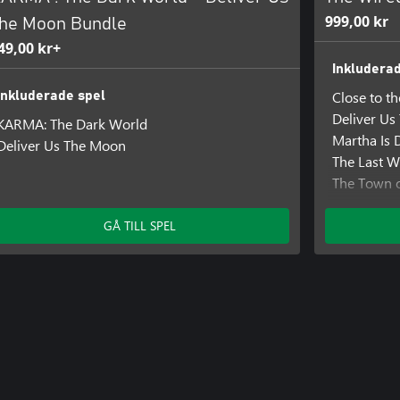
999,00 kr
he Moon Bundle
49,00 kr+
Inkludera
Close to t
Inkluderade spel
Deliver U
KARMA: The Dark World
Martha Is 
Deliver Us The Moon
The Last W
The Town o
Those Who
Tin Hearts
GÅ TILL SPEL