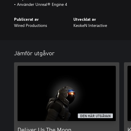
• Använder Unreal® Engine 4
Publicerat av
Utvecklat av
Wired Productions
KeokeN Interactive
Jämför utgåvor
DEN HÄR UTGÅVAN
Deliver Us The Moon
K