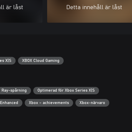
ll är låst
Detta innehåll är låst
es X|S
XBOX Cloud Gaming
Ray-spårning
Optimerad för Xbox Series X|S
 Enhanced
Xbox – achievements
Xbox-närvaro