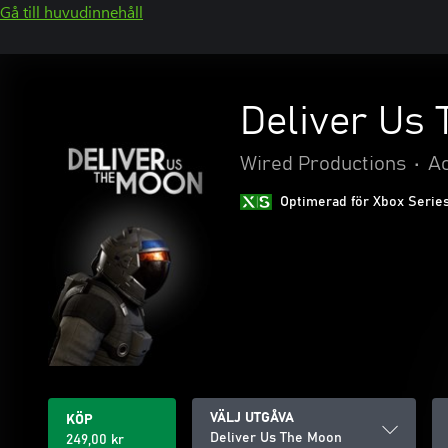
Gå till huvudinnehåll
Deliver Us
Wired Productions
•
Ac
Optimerad för Xbox Serie
VÄLJ UTGÅVA
KÖP
Deliver Us The Moon
249,00 kr