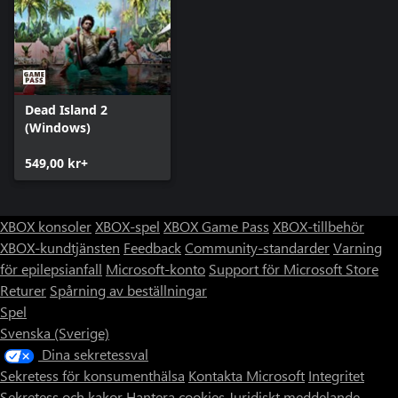
Dead Island 2
(Windows)
549,00 kr+
XBOX konsoler
XBOX-spel
XBOX Game Pass
XBOX-tillbehör
XBOX-kundtjänsten
Feedback
Community-standarder
Varning
för epilepsianfall
Microsoft-konto
Support för Microsoft Store
Returer
Spårning av beställningar
Spel
Svenska (Sverige)
Dina sekretessval
Sekretess för konsumenthälsa
Kontakta Microsoft
Integritet
Sekretess och kakor
Hantera cookies
Juridiskt meddelande