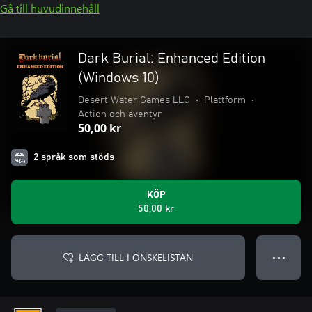
Gå till huvudinnehåll
Dark Burial: Enhanced Edition
(Windows 10)
Desert Water Games LLC
•
Plattform
•
Action och äventyr
50,00 kr
2 språk som stöds
KÖP
50,00 kr
LÄGG TILL I ÖNSKELISTAN
● ● ●