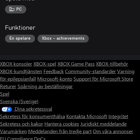
PC
Funktioner
En spelare
Xbox – achievements
XBOX konsoler
XBOX-spel
XBOX Game Pass
XBOX-tillbehör
XBOX-kundtjänsten
Feedback
Community-standarder
Varning
för epilepsianfall
Microsoft-konto
Support för Microsoft Store
Returer
Spårning av beställningar
Spel
Svenska (Sverige)
Dina sekretessval
Sekretess för konsumenthälsa
Kontakta Microsoft
Integritet
Sekretess och kakor
Hantera cookies
Juridiskt meddelande
Varumärken
Meddelanden från tredje part
Om våra annonser
EU Compliance DoCs