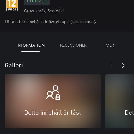
PEGI 12
Grovt språk, Sex, Våld
För det här innehållet krävs ett spel (säljs separat).
INFORMATION
RECENSIONER
MER
Galleri
Detta innehåll är låst
Det