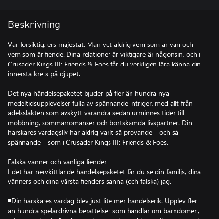
Beskrivning
Var försiktig, ers majestät. Man vet aldrig vem som är vän och
vem som är fiende. Dina relationer är viktigare är någonsin, och i
Crusader Kings III: Friends & Foes får du verkligen lära känna din
innersta krets på djupet.
Det nya händelsepaketet bjuder på fler än hundra nya
medeltidsupplevelser fulla av spännande intriger, med allt från
adelssläkten som avskytt varandra sedan urminnes tider till
mobbning, sommarromanser och bortskämda livspartner. Din
härskares vardagsliv har aldrig varit så prövande – och så
spännande – som i Crusader Kings III: Friends & Foes.
Falska vänner och vänliga fiender
I det här nervkittlande händelsepaketet får du se din familjs, dina
vänners och dina värsta fienders sanna (och falska) jag.
◾Din härskares vardag blev just lite mer händelserik. Upplev fler
än hundra spelardrivna berättelser som handlar om barndomen,