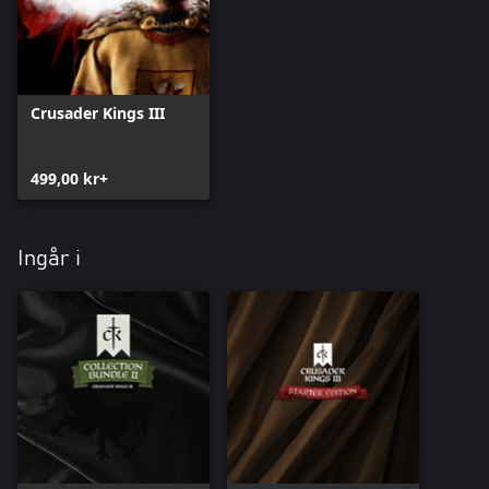
annat västeuropeiskt och arabiskt tema.
Och, ers majestät… glöm inte att vänner och fiender bara är två
Crusader Kings III
499,00 kr+
Ingår i