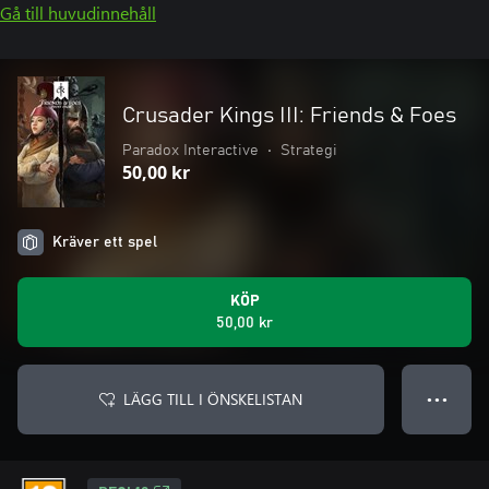
Gå till huvudinnehåll
Crusader Kings III: Friends & Foes
Paradox Interactive
•
Strategi
50,00 kr
Kräver ett spel
KÖP
50,00 kr
LÄGG TILL I ÖNSKELISTAN
● ● ●