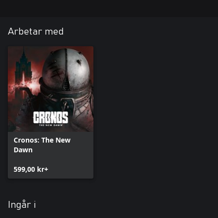
Arbetar med
Cronos: The New
Dawn
599,00 kr+
Ingår i