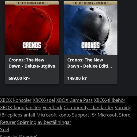
Cronos: The New
Cronos: The New
Dawn - Deluxe-utgåva
Dawn - Deluxe Edition
Upgrade
699,00 kr+
149,00 kr
XBOX konsoler
XBOX-spel
XBOX Game Pass
XBOX-tillbehör
XBOX-kundtjänsten
Feedback
Community-standarder
Varning
för epilepsianfall
Microsoft-konto
Support för Microsoft Store
Returer
Spårning av beställningar
Spel
Svenska (Sverige)