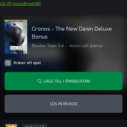
Gå till huvudinnehåll
Cronos - The New Dawn Deluxe
Bonus
Bloober Team S.A
•
Action och äventyr
Kräver ett spel
LÄGG TILL I ÖNSKELISTAN
LÖS IN EN KOD