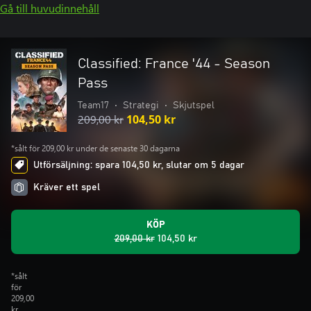
Gå till huvudinnehåll
Classified: France '44 - Season
Pass
Team17
•
Strategi
•
Skjutspel
209,00 kr
104,50 kr
*sålt för 209,00 kr under de senaste 30 dagarna
Utförsäljning: spara 104,50 kr, slutar om 5 dagar
Kräver ett spel
KÖP
209,00 kr
104,50 kr
*sålt
för
209,00
kr