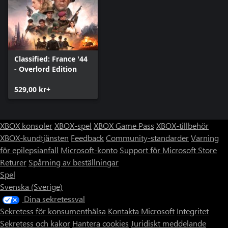
Classified: France '44
- Overlord Edition
529,00 kr+
XBOX konsoler
XBOX-spel
XBOX Game Pass
XBOX-tillbehör
XBOX-kundtjänsten
Feedback
Community-standarder
Varning
för epilepsianfall
Microsoft-konto
Support för Microsoft Store
Returer
Spårning av beställningar
Spel
Svenska (Sverige)
Dina sekretessval
Sekretess för konsumenthälsa
Kontakta Microsoft
Integritet
Sekretess och kakor
Hantera cookies
Juridiskt meddelande