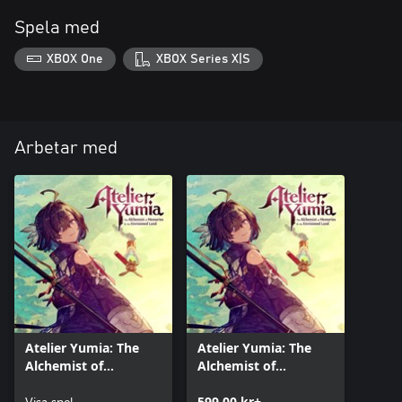
Spela med
XBOX One
XBOX Series X|S
Arbetar med
Atelier Yumia: The
Atelier Yumia: The
Alchemist of
Alchemist of
Memories & the
Memories & the
Envisioned Land
Visa spel
Envisioned Land
599,00 kr+