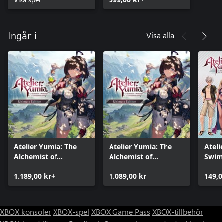
(Xbox Series X|S)
(Xbox One)
Visa alla
Ingår i
Atelier Yumia: The
Atelier Yumia: The
Ateli
Alchemist of
Alchemist of
Swim
Memories & the
Memories & the
Envisioned Land
1.189,00 kr+
Envisioned Land
1.089,00 kr
149,0
Ultimate Edition
Ultimate Edition
(Xbox One)
XBOX konsoler
XBOX-spel
XBOX Game Pass
XBOX-tillbehör