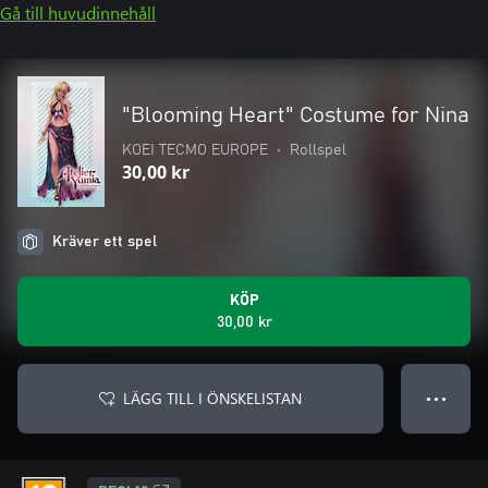
Gå till huvudinnehåll
"Blooming Heart" Costume for Nina
KOEI TECMO EUROPE
•
Rollspel
30,00 kr
Kräver ett spel
KÖP
30,00 kr
LÄGG TILL I ÖNSKELISTAN
● ● ●