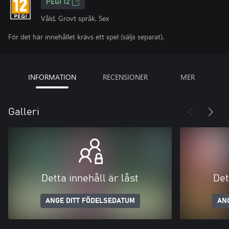
PEGI 12
Våld, Grovt språk, Sex
För det här innehållet krävs ett spel (säljs separat).
INFORMATION
RECENSIONER
MER
Galleri
Detta innehåll är låst
Det
ANGE DITT FÖDELSEDATUM
AN