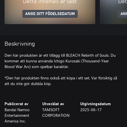
Detta innehåll är låst
Det
ANGE DITT FÖDELSEDATUM
AN
Beskrivning
Den här produkten är ett tillägg till BLEACH Rebirth of Souls. Du
kommer att kunna använda Ichigo Kurosaki (Thousand-Year
Blood War Arc) som spelbar karaktär.
*Den här produkten finns också att köpa i ett set. Var försiktig så
att du inte gör dubbla köp.
Publicerat av
Utvecklat av
Utgivningsdatum
Bandai Namco
TAMSOFT
2025-06-17
Entertainment
CORPORATION
America Inc.