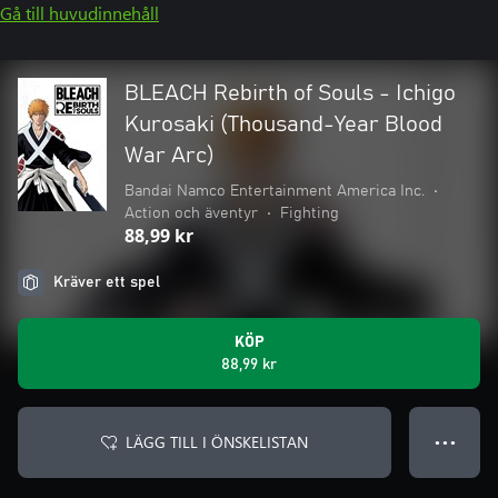
Gå till huvudinnehåll
BLEACH Rebirth of Souls - Ichigo
Kurosaki (Thousand-Year Blood
War Arc)
Bandai Namco Entertainment America Inc.
•
Action och äventyr
•
Fighting
88,99 kr
Kräver ett spel
KÖP
88,99 kr
LÄGG TILL I ÖNSKELISTAN
● ● ●