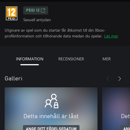
PEGI 12
Sexuell antydan
Utgivare av spel som du startar får åtkomst till din Xbox-
profilinformation och tillhörande data medan du spelar.
Läs mer
INFORMATION
RECENSIONER
MER
Galleri
Detta innehåll är låst
Det
ANGE DITT FÖDELSEDATUM
AN