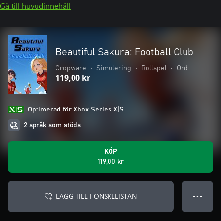
Gå till huvudinnehåll
Beautiful Sakura: Football Club
Cropware
•
Simulering
•
Rollspel
•
Ord
119,00 kr
Optimerad för Xbox Series X|S
2 språk som stöds
KÖP
119,00 kr
LÄGG TILL I ÖNSKELISTAN
● ● ●