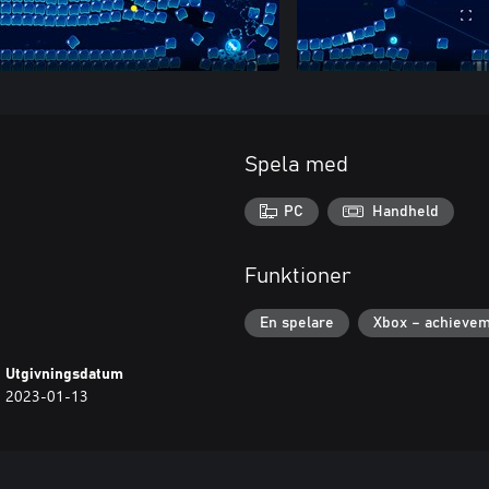
Spela med
PC
Handheld
Funktioner
En spelare
Xbox – achieve
Utgivningsdatum
2023-01-13