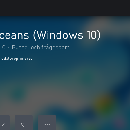
Oceans (Windows 10)
LC
•
Pussel och frågesport
nddatoroptimerad
● ● ●