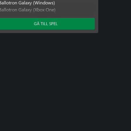
Ballotron Galaxy (Windows)
Ballotron Galaxy (Xbox One)
Ballotron Oceans
Ballotron Oceans (Windows 10)
GÅ TILL SPEL
Beat of Montezuma
Beat of Montezuma (Windows)
Pirate Bloopers
Pirate Bloopers (Windows)