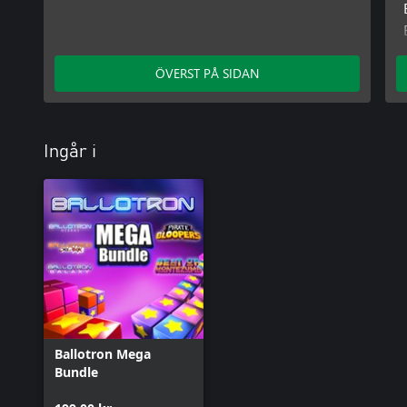
ÖVERST PÅ SIDAN
Ingår i
Ballotron Mega
Bundle