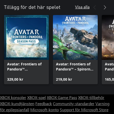
Visa alla
Tillägg för det här spelet
Avatar: Frontiers of
Avatar: Frontiers of
Avata
Pandora™
Pandora™ – Spirornas
Pand
säsongspass
hemligheter
Himm
329,00 kr
219,00 kr
165,0
XBOX konsoler
XBOX-spel
XBOX Game Pass
XBOX-tillbehör
XBOX-kundtjänsten
Feedback
Community-standarder
Varning
för epilepsianfall
Microsoft-konto
Support för Microsoft Store