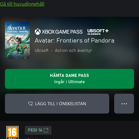
Gå till huvudinnehåll
Avatar: Frontiers of Pandora
Ubisoft
•
Action och äventyr
HÄMTA GAME PASS
Ingår i Ultimate
LÄGG TILL I ÖNSKELISTAN
● ● ●
PEGI 16