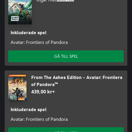
DELA DITT ÄVENTYR MED FULLT SAMARBETE I KAMPANJEN
Spela den fullständiga kampanjen själv eller med en vän online i
samarbetsläget för två spelare.
Inkluderade spel
Avatar: Frontiers of Pandora
GÅ TILL SPEL
From The Ashes Edition - Avatar: Frontiers
of Pandora™
439,00 kr+
Inkluderade spel
Avatar: Frontiers of Pandora