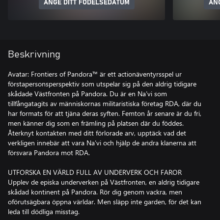
ANGE DITT FÖDELSEDATUM
AN
Beskrivning
Avatar: Frontiers of Pandora™ är ett actionäventyrsspel ur
förstapersonsperspektiv som utspelar sig på den aldrig tidigare
skådade Västfronten på Pandora. Du är en Na’vi som
tillfångatagits av människornas militaristiska företag RDA, där du
har formats för att tjäna deras syften. Femton år senare är du fri,
men känner dig som en främling på platsen där du föddes.
Återknyt kontakten med ditt förlorade arv, upptäck vad det
verkligen innebär att vara Na’vi och hjälp de andra klanerna att
försvara Pandora mot RDA.
UTFORSKA EN VÄRLD FULL AV UNDERVERK OCH FAROR
Upplev de episka underverken på Västfronten, en aldrig tidigare
skådad kontinent på Pandora. Rör dig genom vackra, men
oförutsägbara öppna världar. Men släpp inte garden, för det kan
leda till dödliga misstag.