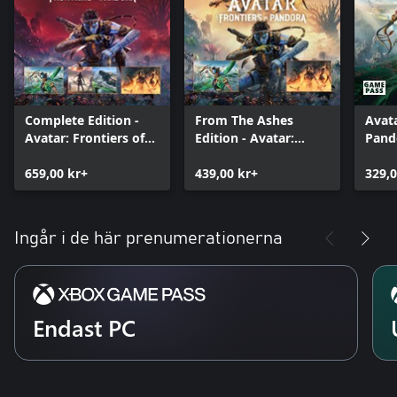
Complete Edition -
From The Ashes
Avata
Avatar: Frontiers of
Edition - Avatar:
Pand
Pandora™
Frontiers of
659,00 kr+
Pandora™
439,00 kr+
329,0
Ingår i de här prenumerationerna
Endast PC