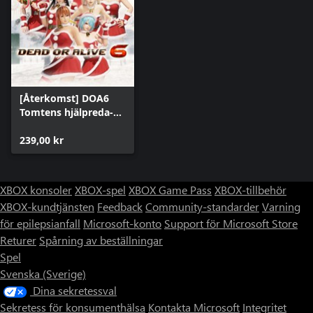
[Återkomst] DOA6
Tomtens hjälpreda-
dräktset
239,00 kr
XBOX konsoler
XBOX-spel
XBOX Game Pass
XBOX-tillbehör
XBOX-kundtjänsten
Feedback
Community-standarder
Varning
för epilepsianfall
Microsoft-konto
Support för Microsoft Store
Returer
Spårning av beställningar
Spel
Svenska (Sverige)
Dina sekretessval
Sekretess för konsumenthälsa
Kontakta Microsoft
Integritet