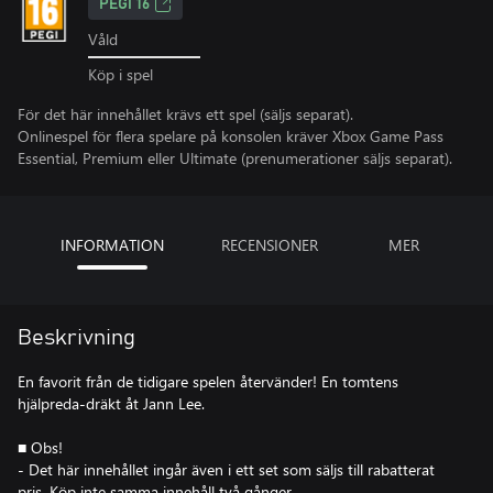
PEGI 16
Våld
Köp i spel
För det här innehållet krävs ett spel (säljs separat).
Onlinespel för flera spelare på konsolen kräver Xbox Game Pass
Essential, Premium eller Ultimate (prenumerationer säljs separat).
INFORMATION
RECENSIONER
MER
Beskrivning
En favorit från de tidigare spelen återvänder! En tomtens
hjälpreda-dräkt åt Jann Lee.
■ Obs!
- Det här innehållet ingår även i ett set som säljs till rabatterat
pris. Köp inte samma innehåll två gånger.