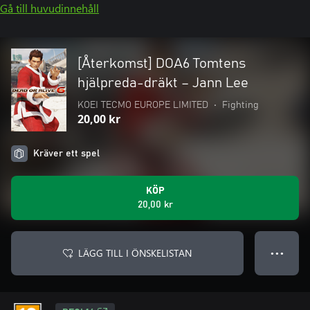
Gå till huvudinnehåll
[Återkomst] DOA6 Tomtens
hjälpreda-dräkt – Jann Lee
KOEI TECMO EUROPE LIMITED
•
Fighting
20,00 kr
Kräver ett spel
KÖP
20,00 kr
LÄGG TILL I ÖNSKELISTAN
● ● ●