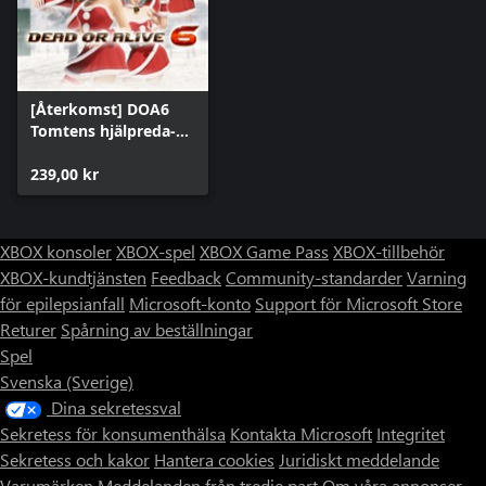
[Återkomst] DOA6
Tomtens hjälpreda-
dräktset
239,00 kr
XBOX konsoler
XBOX-spel
XBOX Game Pass
XBOX-tillbehör
XBOX-kundtjänsten
Feedback
Community-standarder
Varning
för epilepsianfall
Microsoft-konto
Support för Microsoft Store
Returer
Spårning av beställningar
Spel
Svenska (Sverige)
Dina sekretessval
Sekretess för konsumenthälsa
Kontakta Microsoft
Integritet
Sekretess och kakor
Hantera cookies
Juridiskt meddelande
Varumärken
Meddelanden från tredje part
Om våra annonser