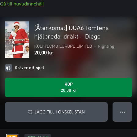
Gå till huvudinnehåll
[Återkomst] DOA6 Tomtens
hjälpreda-dräkt – Diego
KOEI TECMO EUROPE LIMITED
•
Fighting
20,00 kr
Kräver ett spel
KÖP
20,00 kr
LÄGG TILL I ÖNSKELISTAN
● ● ●