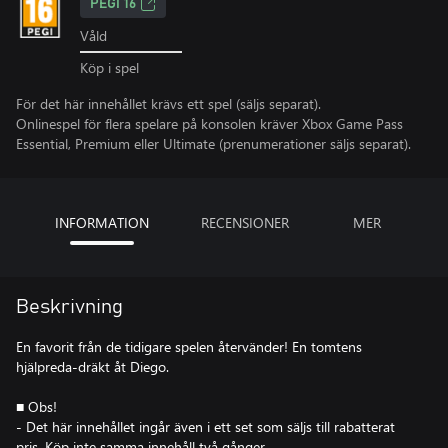
PEGI 16
Våld
Köp i spel
För det här innehållet krävs ett spel (säljs separat).
Onlinespel för flera spelare på konsolen kräver Xbox Game Pass
Essential, Premium eller Ultimate (prenumerationer säljs separat).
INFORMATION
RECENSIONER
MER
Beskrivning
En favorit från de tidigare spelen återvänder! En tomtens
hjälpreda-dräkt åt Diego.
■ Obs!
- Det här innehållet ingår även i ett set som säljs till rabatterat
pris. Köp inte samma innehåll två gånger.