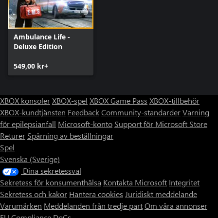
Ambulance Life -
Deluxe Edition
549,00 kr+
XBOX konsoler
XBOX-spel
XBOX Game Pass
XBOX-tillbehör
XBOX-kundtjänsten
Feedback
Community-standarder
Varning
för epilepsianfall
Microsoft-konto
Support för Microsoft Store
Returer
Spårning av beställningar
Spel
Svenska (Sverige)
Dina sekretessval
Sekretess för konsumenthälsa
Kontakta Microsoft
Integritet
Sekretess och kakor
Hantera cookies
Juridiskt meddelande
Varumärken
Meddelanden från tredje part
Om våra annonser
EU Compliance DoCs