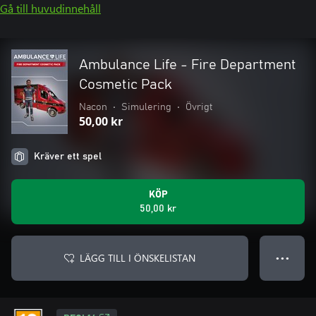
Gå till huvudinnehåll
Ambulance Life - Fire Department
Cosmetic Pack
Nacon
•
Simulering
•
Övrigt
50,00 kr
Kräver ett spel
KÖP
50,00 kr
LÄGG TILL I ÖNSKELISTAN
● ● ●