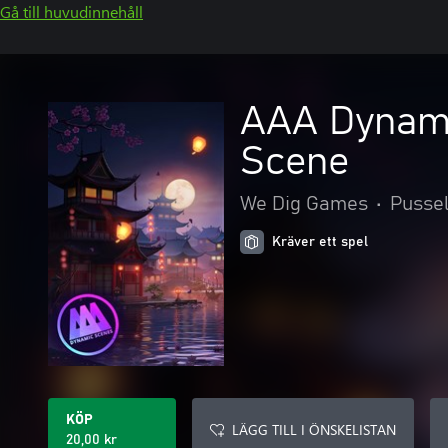
Gå till huvudinnehåll
AAA Dynami
Scene
We Dig Games
•
Pussel
Kräver ett spel
KÖP
LÄGG TILL I ÖNSKELISTAN
20,00 kr