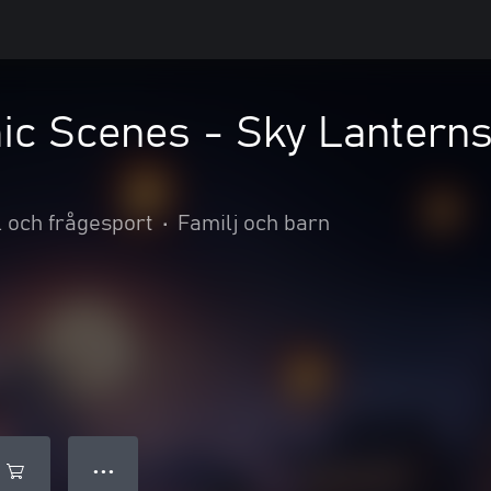
c Scenes - Sky Lanterns
 och frågesport
•
Familj och barn
● ● ●