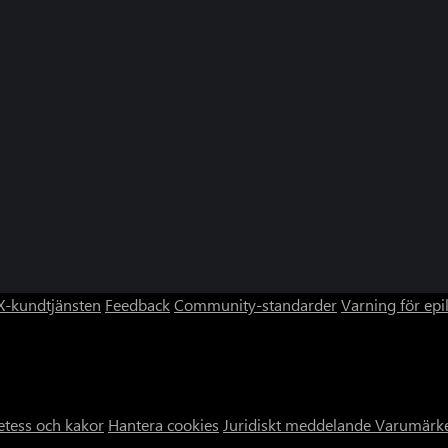
-kundtjänsten
Feedback
Community-standarder
Varning för epi
etess och kakor
Hantera cookies
Juridiskt meddelande
Varumärk