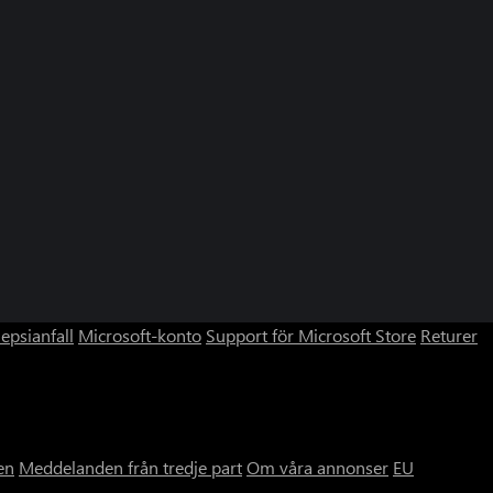
lepsianfall
Microsoft-konto
Support för Microsoft Store
Returer
en
Meddelanden från tredje part
Om våra annonser
EU