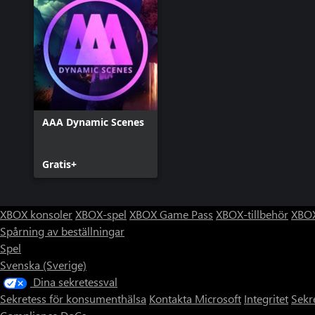
AAA Dynamic Scenes
Gratis+
XBOX konsoler
XBOX-spel
XBOX Game Pass
XBOX-tillbehör
XBOX
Spårning av beställningar
Spel
Svenska (Sverige)
Dina sekretessval
Sekretess för konsumenthälsa
Kontakta Microsoft
Integritet
Sekr