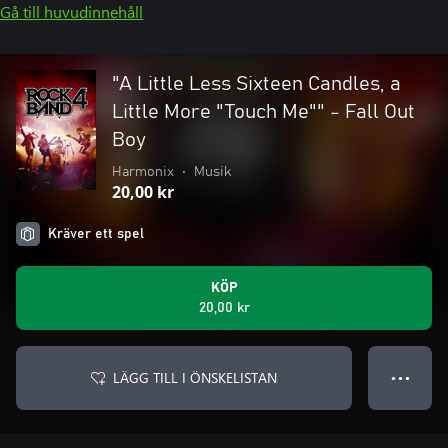
Gå till huvudinnehåll
"A Little Less Sixteen Candles, a
Little More "Touch Me"" - Fall Out
Boy
Harmonix
•
Musik
20,00 kr
Kräver ett spel
KÖP
20,00 kr
LÄGG TILL I ÖNSKELISTAN
● ● ●