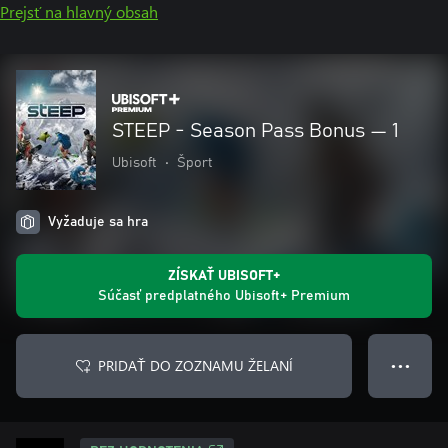
Prejsť na hlavný obsah
STEEP - Season Pass Bonus — 1
Ubisoft
•
Šport
Vyžaduje sa hra
ZÍSKAŤ UBISOFT+
Súčasť predplatného Ubisoft+ Premium
PRIDAŤ DO ZOZNAMU ŽELANÍ
● ● ●