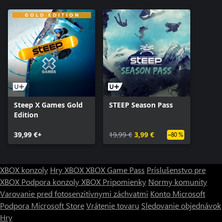
Steep X Games Gold
STEEP Season Pass
Edition
39,99 €+
19,99 €
3,99 €
–80 %
XBOX konzoly
Hry XBOX
XBOX Game Pass
Príslušenstvo pre
XBOX
Podpora konzoly XBOX
Pripomienky
Normy komunity
Varovanie pred fotosenzitívnymi záchvatmi
Konto Microsoft
Podpora Microsoft Store
Vrátenie tovaru
Sledovanie objednávok
Hry