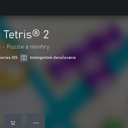
 Tetris® 2
u
•
Puzzle a minihry
Series X|S
Inteligentné doručovanie
● ● ●