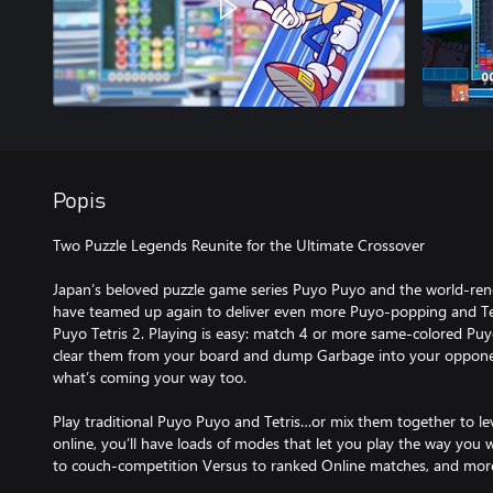
Popis
Two Puzzle Legends Reunite for the Ultimate Crossover
Japan’s beloved puzzle game series Puyo Puyo and the world-re
have teamed up again to deliver even more Puyo-popping and Tet
Puyo Tetris 2. Playing is easy: match 4 or more same-colored Puyo
clear them from your board and dump Garbage into your oppone
what’s coming your way too.
Play traditional Puyo Puyo and Tetris…or mix them together to le
online, you’ll have loads of modes that let you play the way you
to couch-competition Versus to ranked Online matches, and mor