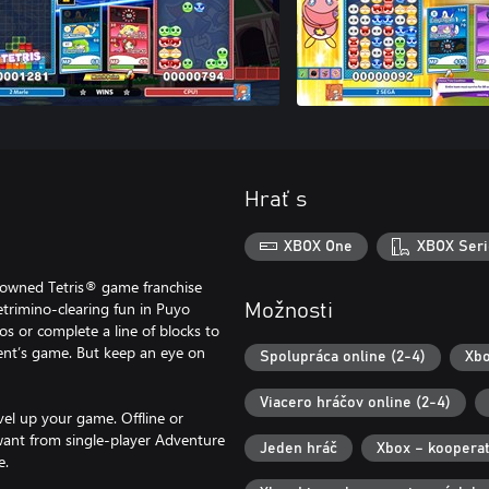
Hrať s
XBOX One
XBOX Seri
nowned Tetris® game franchise
rimino-clearing fun in Puyo
Možnosti
s or complete a line of blocks to
nt’s game. But keep an eye on
Spolupráca online (2-4)
Xbo
Viacero hráčov online (2-4)
vel up your game. Offline or
 want from single-player Adventure
Jeden hráč
Xbox – kooperat
e.