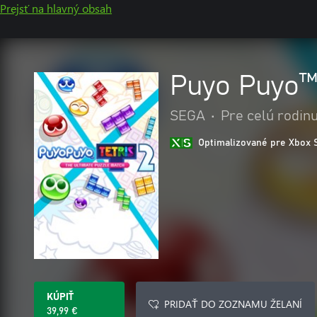
Prejsť na hlavný obsah
Puyo Puyo™
SEGA
•
Pre celú rodin
Optimalizované pre Xbox 
KÚPIŤ
PRIDAŤ DO ZOZNAMU ŽELANÍ
39,99 €