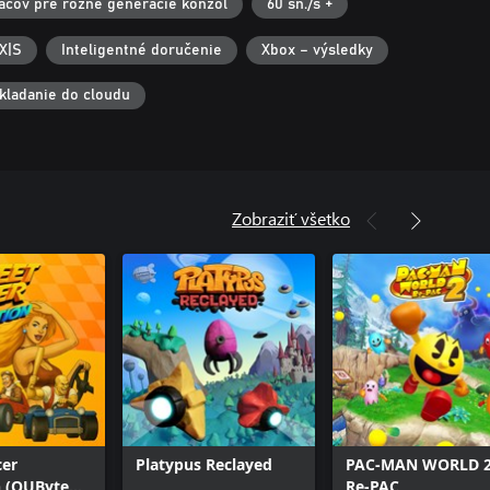
ráčov pre rôzne generácie konzol
60 sn./s +
X|S
Inteligentné doručenie
Xbox – výsledky
kladanie do cloudu
Zobraziť všetko
cer
Platypus Reclayed
PAC-MAN WORLD 
n (QUByte
Re-PAC