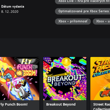
Xbox Live – hra pre viacerých h
Dátum vydania
8. 12. 2020
Optimalizované pre Xbox Series 
Xbox – prítomnosť
Xbox – u
Fly Punch Boom!
Breakout Beyond
Street Ra
Collectio