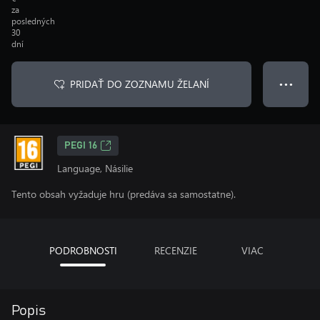
za
posledných
30
dní
PRIDAŤ DO ZOZNAMU ŽELANÍ
● ● ●
PEGI 16
Language, Násilie
Tento obsah vyžaduje hru (predáva sa samostatne).
PODROBNOSTI
RECENZIE
VIAC
Popis