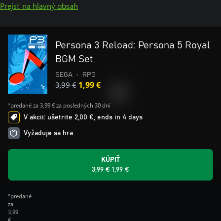
Prejsť na hlavný obsah
Persona 3 Reload: Persona 5 Royal
BGM Set
SEGA
•
RPG
3,99 €
1,99 €
*predané za 3,99 € za posledných 30 dní
V akcii: ušetrite 2,00 €, ends in 4 days
Vyžaduje sa hra
KÚPIŤ
3,99 €
1,99 €
*predané
za
3,99
€