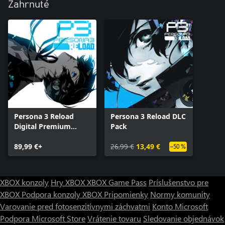
Zahrnuté
Persona 3 Reload
Persona 3 Reload DLC
Digital Premium
Pack
Edition
89,99 €+
26,99 €
13,49 €
–50 %
XBOX konzoly
Hry XBOX
XBOX Game Pass
Príslušenstvo pre
XBOX
Podpora konzoly XBOX
Pripomienky
Normy komunity
Varovanie pred fotosenzitívnymi záchvatmi
Konto Microsoft
Podpora Microsoft Store
Vrátenie tovaru
Sledovanie objednávok