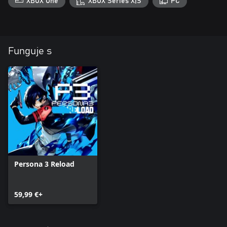
XBOX One
XBOX Series X|S
PC
Funguje s
Persona 3 Reload
59,99 €+