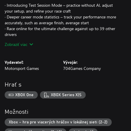
· Introducing Test Session Mode – practice without AI, adjust
your setup, and refine your race craft
· Deeper career mode statistics – track your performance more
accurately, such as average finish, average start
· Race online for the ultimate challenge against up to 39 other
drivers
· Take part in the eNASCAR Heat Pro League for the chance to
Zobraziť viac
drive for one of the official NASCAR teams!
· Full car set up options allow you to refine the car to suit the
circuit and your racing style
Vydavateľ:
Vývojár:
Motorsport Games
704Games Company
Hrať s
XBOX One
XBOX Series X|S
Možnosti
Xbox – hra pre viacerých hráčov v lokálnej sieti (2-2)