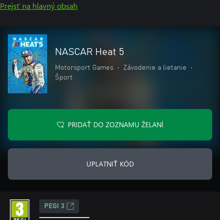
Prejsť na hlavný obsah
NASCAR Heat 5
Motorsport Games
•
Závodenie a lietanie
•
Šport
PRIDAŤ DO ZOZNAMU ŽELANÍ
UPLATNIŤ KÓD
PEGI 3