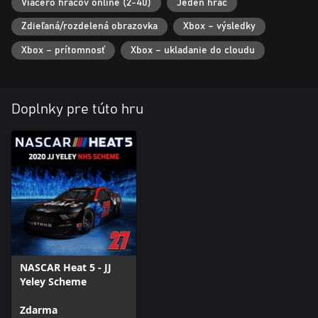
Viacero hráčov online (2-40)
Jeden hráč
Zdieľaná/rozdelená obrazovka
Xbox – výsledky
Xbox – prítomnosť
Xbox – ukladanie do cloudu
Doplnky pre túto hru
NASCAR Heat 5 - JJ
Yeley Scheme
Zdarma