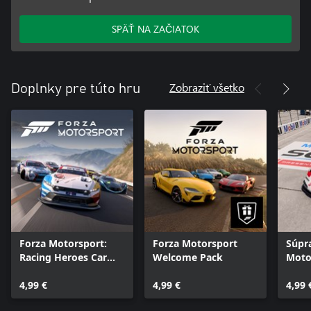
SPÄŤ NA ZAČIATOK
Zobraziť všetko
Doplnky pre túto hru
Forza Motorsport:
Forza Motorsport
Súpr
Racing Heroes Car
Welcome Pack
Moto
Pack
963
4,99 €
4,99 €
4,99 