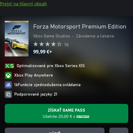
Prejsť na hlavný obsah
Forza Motorsport Premium Edition
Xbox Game Studios
•
Závodenie a lietanie
78
99,99 €+
Optimalizované pre Xbox Series X|S
Xbox Play Anywhere
16Funkcie zjednodušenia ovládania
Podporované jazyky: 21
ZÍSKAŤ GAME PASS
Ušetrite
20,00 €
s