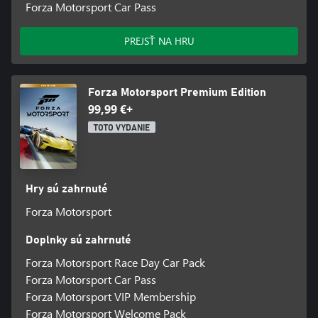
ktorých si môžete vybrať, kartu VIP hráča, titul VIP koruna,
Forza Motorsport Car Pass
exkluzívne VIP udalosti a ďalšie.
PREJSŤ NA HRU
*Online hranie pre viacerých hráčov na konzole vyžaduje Xbox
Game Pass Ultimate alebo Core, ktoré sa predáva samostatne
Forza Motorsport Premium Edition
99,99 €+
TOTO VYDANIE
Hry sú zahrnuté
Forza Motorsport
Doplnky sú zahrnuté
Forza Motorsport Race Day Car Pack
Forza Motorsport Car Pass
Forza Motorsport VIP Membership
Forza Motorsport Welcome Pack