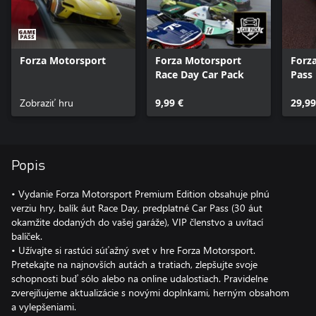
Forza Motorsport
Forza Motorsport
Forz
Race Day Car Pack
Pass
Zobraziť hru
9,99 €
29,99
Popis
• Vydanie Forza Motorsport Premium Edition obsahuje plnú
verziu hry, balík áut Race Day, predplatné Car Pass (30 áut
okamžite dodaných do vašej garáže), VIP členstvo a uvítací
balíček.
• Užívajte si rastúci súťažný svet v hre Forza Motorsport.
Pretekajte na najnovších autách a tratiach, zlepšujte svoje
schopnosti buď sólo alebo na online udalostiach. Pravidelne
zverejňujeme aktualizácie s novými doplnkami, herným obsahom
a vylepšeniami.