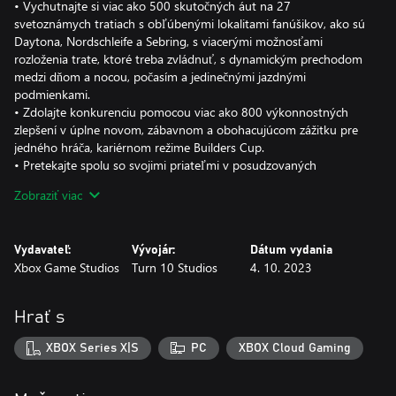
• Vychutnajte si viac ako 500 skutočných áut na 27
svetoznámych tratiach s obľúbenými lokalitami fanúšikov, ako sú
Daytona, Nordschleife a Sebring, s viacerými možnosťami
rozloženia trate, ktoré treba zvládnuť, s dynamickým prechodom
medzi dňom a nocou, počasím a jedinečnými jazdnými
podmienkami.
• Zdolajte konkurenciu pomocou viac ako 800 výkonnostných
zlepšení v úplne novom, zábavnom a obohacujúcom zážitku pre
jedného hráča, kariérnom režime Builders Cup.
• Pretekajte spolu so svojimi priateľmi v posudzovaných
podujatiach pre viacerých hráčov* so stratégiou šetrenia
Zobraziť viac
pneumatík a paliva, usporiadaním inšpirovaným pretekárskym
víkendom a novými hodnoteniami jazdy a bezpečnosti.
• Súťažte so špičkovými AI protivníkmi, pokročilou fyzikou,
Vydavateľ:
Vývojár:
Dátum vydania
výkonnými asistentmi, novými systémami poškodenia a nečistôt
Xbox Game Studios
Turn 10 Studios
4. 10. 2023
a fotorealistickými vizuálmi so systémom ray tracing v reálnom
čase na trati.
Hrať s
Nechajte sa vtiahnuť do súťažného sveta v hre Forza Motorsport.
Pretekajte na najnovších autách a tratiach a zlepšujte svoje
XBOX Series X|S
PC
XBOX Cloud Gaming
schopnosti buď sólo alebo na online udalostiach.
Pretekajte s viac ako 500 skutočnými autami vrátane moderných