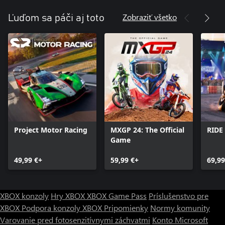
Zobraziť všetko
Ľuďom sa páči aj toto
Project Motor Racing
MXGP 24: The Official
RIDE
Game
49,99 €+
59,99 €+
69,99
XBOX konzoly
Hry XBOX
XBOX Game Pass
Príslušenstvo pre
XBOX
Podpora konzoly XBOX
Pripomienky
Normy komunity
Varovanie pred fotosenzitívnymi záchvatmi
Konto Microsoft