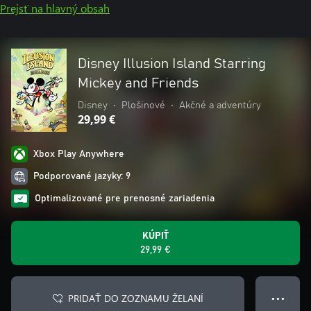
Prejsť na hlavný obsah
Disney Illusion Island Starring
Mickey and Friends
Disney
•
Plošinové
•
Akčné a adventúry
29,99 €
Xbox Play Anywhere
Podporované jazyky: 9
Optimalizované pre prenosné zariadenia
KÚPIŤ
29,99 €
PRIDAŤ DO ZOZNAMU ŽELANÍ
● ● ●