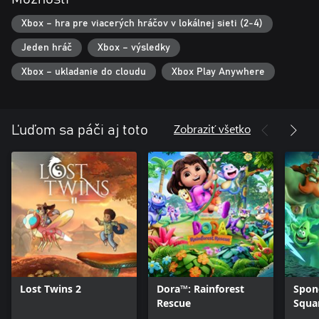
Xbox – hra pre viacerých hráčov v lokálnej sieti (2-4)
Jeden hráč
Xbox – výsledky
Xbox – ukladanie do cloudu
Xbox Play Anywhere
Zobraziť všetko
Ľuďom sa páči aj toto
Lost Twins 2
Dora™: Rainforest
Spon
Rescue
Squa
of th