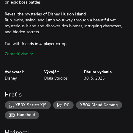
on epic boss battles.
Reveal the mysteries of Disney Illusion Island
Run, swim, swing, and jump your way through a beautiful yet
mysterious island and discover rich biomes, intriguing characters,
and hidden secrets.
Fun with friends in 4-player co-op
Play solo or grab up to three friends to save the island of
Zobraziť viac
Monoth in 4-player couch co-op. Team up with friends and
utilize unique skills such as Rope Drop, Leap Frog, and a heart
gifting hug.
Vydavateľ:
Vývojár:
Dátum vydania
Disney
Dlala Studios
30. 5. 2025
Be a part of an authentic Mickey cartoon
Experience a brand-new Mickey & Friends adventure with hand-
drawn animation, an orchestrated original score and authentic
Hrať s
voice talents.
XBOX Series X|S
PC
XBOX Cloud Gaming
Handheld
Možnosti