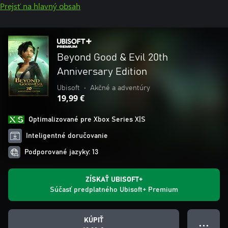
Prejsť na hlavný obsah
Beyond Good & Evil 20th
Anniversary Edition
Ubisoft
•
Akčné a adventúry
19,99 €
Optimalizované pre Xbox Series X|S
Inteligentné doručovanie
Podporované jazyky: 13
ZÍSKAŤ UBISOFT+
Súčasť predplatného Ubisoft+ Premium
KÚPIŤ
● ● ●