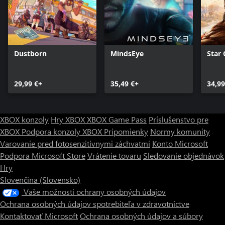
Dustborn
MindsEye
Star 
29,99 €+
35,49 €+
34,99
XBOX konzoly
Hry XBOX
XBOX Game Pass
Príslušenstvo pre
XBOX
Podpora konzoly XBOX
Pripomienky
Normy komunity
Varovanie pred fotosenzitívnymi záchvatmi
Konto Microsoft
Podpora Microsoft Store
Vrátenie tovaru
Sledovanie objednávok
Hry
Slovenčina (Slovensko)
Vaše možnosti ochrany osobných údajov
Ochrana osobných údajov spotrebiteľa v zdravotníctve
Kontaktovať Microsoft
Ochrana osobných údajov a súbory