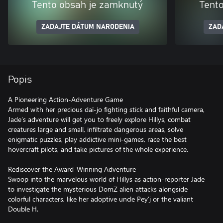
Tento obsah je zamknutý
Tent
ZADAJTE DÁTUM NARODENIA
ZAD
Popis
A Pioneering Action-Adventure Game
Armed with her precious daï-jo fighting stick and faithful camera,
Jade’s adventure will get you to freely explore Hillys, combat
creatures large and small, infiltrate dangerous areas, solve
enigmatic puzzles, play addictive mini-games, race the best
hovercraft pilots, and take pictures of the whole experience.
Rediscover the Award-Winning Adventure
Swoop into the marvelous world of Hillys as action-reporter Jade
to investigate the mysterious DomZ alien attacks alongside
colorful characters, like her adoptive uncle Pey’j or the valiant
Double H.