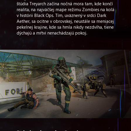
štúdia Treyarch začína nočná mora tam, kde končí
realita, na najväčšej mape režimu Zombies na kolá
v histórii Black Ops. Tím, uväznený v srdci Dark
Aether, sa ocitne v obrovskej, neustále sa meniacej
pekelnej krajine, kde sa hmla nikdy nezdvíha, tiene
dýchajú a mŕtvi nenachádzajú pokoj.