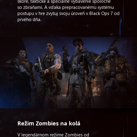
skóre, taktické a špeciálne vybavenie spoločne
so zbraňami. A vďaka prepracovanému systému
postupu v hre zvyšuj svoju úroveň v Black Ops 7 od
prvého dňa.
Režim Zombies na kolá
V legendárnom režime Zombies od