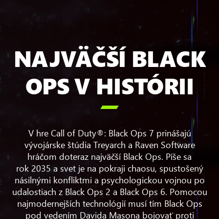
NAJVÄČŠÍ BLACK
OPS V HISTÓRII

V hre Call of Duty®: Black Ops 7 prinášajú
vývojárske štúdia Treyarch a Raven Software
hráčom doteraz najväčší Black Ops. Píše sa
rok 2035 a svet je na pokraji chaosu, spustošený
násilnými konfliktmi a psychologickou vojnou po
udalostiach z Black Ops 2 a Black Ops 6. Pomocou
najmodernejších technológií musí tím Black Ops
pod vedením Davida Masona bojovať proti