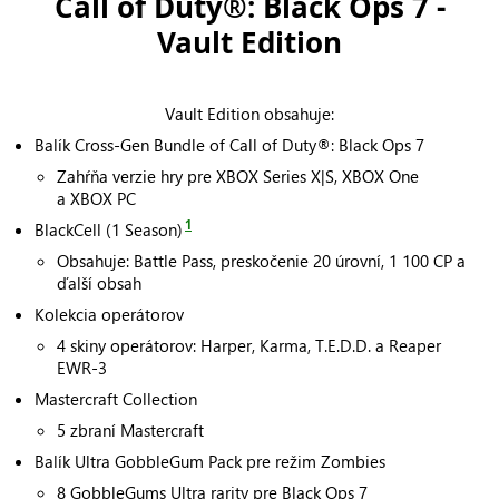
Call of Duty®: Black Ops 7 -
Vault Edition
Vault Edition obsahuje:
Balík Cross-Gen Bundle of Call of Duty®: Black Ops 7
Zahŕňa verzie hry pre XBOX Series X|S, XBOX One
a XBOX PC
1
BlackCell (1 Season)
Obsahuje: Battle Pass, preskočenie 20 úrovní, 1 100 CP a
ďalší obsah
Kolekcia operátorov
4 skiny operátorov: Harper, Karma, T.E.D.D. a Reaper
EWR-3
Mastercraft Collection
5 zbraní Mastercraft
Balík Ultra GobbleGum Pack pre režim Zombies
8 GobbleGums Ultra rarity pre Black Ops 7