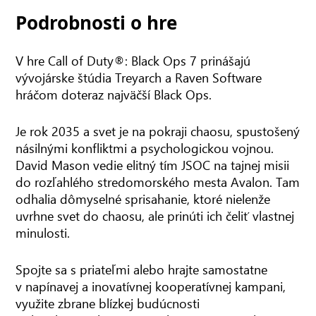
Podrobnosti o hre
V hre Call of Duty®: Black Ops 7 prinášajú
vývojárske štúdia Treyarch a Raven Software
hráčom doteraz najväčší Black Ops.
Je rok 2035 a svet je na pokraji chaosu, spustošený
násilnými konfliktmi a psychologickou vojnou.
David Mason vedie elitný tím JSOC na tajnej misii
do rozľahlého stredomorského mesta Avalon. Tam
odhalia dômyselné sprisahanie, ktoré nielenže
uvrhne svet do chaosu, ale prinúti ich čeliť vlastnej
minulosti.
Spojte sa s priateľmi alebo hrajte samostatne
v napínavej a inovatívnej kooperatívnej kampani,
využite zbrane blízkej budúcnosti