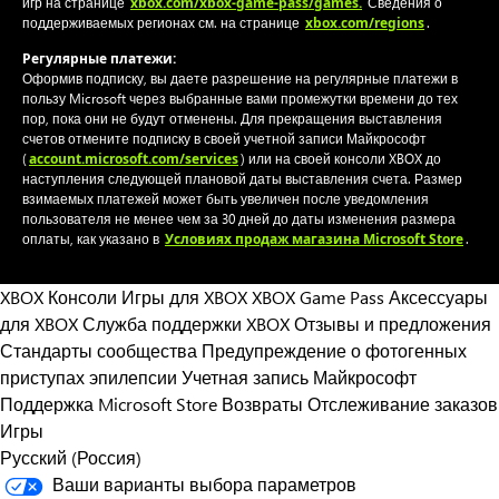
xbox.com/xbox-game-pass/games.
игр на странице
Сведения о
xbox.com/regions
поддерживаемых регионах см. на странице
.
Регулярные платежи:
Оформив подписку, вы даете разрешение на регулярные платежи в
пользу Microsoft через выбранные вами промежутки времени до тех
пор, пока они не будут отменены. Для прекращения выставления
счетов отмените подписку в своей учетной записи Майкрософт
account.microsoft.com/services
(
) или на своей консоли XBOX до
наступления следующей плановой даты выставления счета. Размер
взимаемых платежей может быть увеличен после уведомления
пользователя не менее чем за 30 дней до даты изменения размера
Условиях продаж магазина Microsoft Store
оплаты, как указано в
.
XBOX Консоли
Игры для XBOX
XBOX Game Pass
Аксессуары
для XBOX
Служба поддержки XBOX
Отзывы и предложения
Стандарты сообщества
Предупреждение о фотогенных
приступах эпилепсии
Учетная запись Майкрософт
Поддержка Microsoft Store
Возвраты
Отслеживание заказов
Игры
Русский (Россия)
Ваши варианты выбора параметров