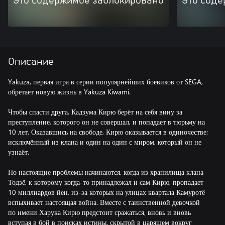
Это содержимое заблокировано
Это соде
Описание
Yakuza, первая игра в серии популярнейших боевиков от SEGA,
обретает новую жизнь в Yakuza Kiwami.
Чтобы спасти друга, Кадзума Кирю берёт на себя вину за
преступление, которого он не совершал, и попадает в тюрьму на
10 лет. Оказавшись на свободе, Кирю оказывается в одиночестве:
исключённый из клана и один на один с миром, который он не
узнаёт.
Но настоящие проблемы начинаются, когда из хранилища клана
Тодзё, к которому когда-то принадлежал и сам Кирю, пропадает
10 миллиардов йен, из-за которых на улицах квартала Камуротё
вспыхивает настоящая война. Вместе с таинственной девочкой
по имени Харука Кирю предстоит сражаться, вновь и вновь
вступая в бой в поисках истины, скрытой в царящем вокруг