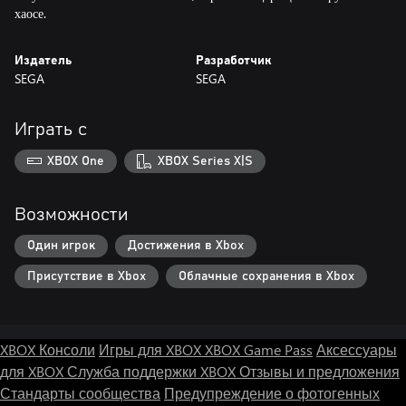
хаосе.
Издатель
Разработчик
SEGA
SEGA
Играть с
XBOX One
XBOX Series X|S
Возможности
Один игрок
Достижения в Xbox
Присутствие в Xbox
Облачные сохранения в Xbox
XBOX Консоли
Игры для XBOX
XBOX Game Pass
Аксессуары
для XBOX
Служба поддержки XBOX
Отзывы и предложения
Стандарты сообщества
Предупреждение о фотогенных