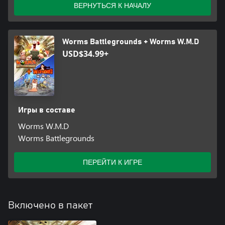
ВЕРНУТЬСЯ К НАЧАЛУ
рейтинговых боях, ведь на карте хватит места для максимум 6
игроков с 8 червями!
Worms Battlegrounds + Worms W.M.D
USD$34.99+
Игры в составе
Worms W.M.D
Worms Battlegrounds
ПЕРЕЙТИ К ИГРЕ
Включено в пакет