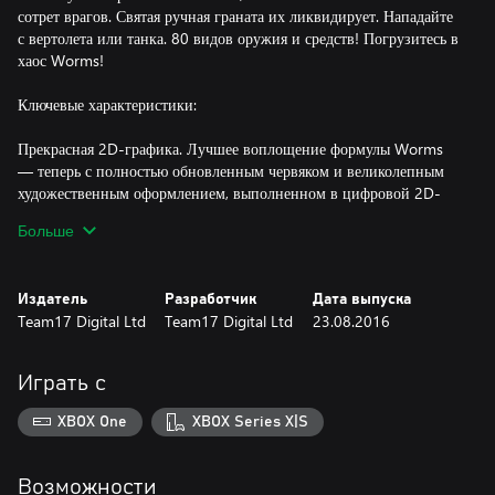
сотрет врагов. Святая ручная граната их ликвидирует. Нападайте
с вертолета или танка. 80 видов оружия и средств! Погрузитесь в
хаос Worms!
Ключевые характеристики:
Прекрасная 2D-графика. Лучшее воплощение формулы Worms
— теперь с полностью обновленным червяком и великолепным
художественным оформлением, выполненном в цифровой 2D-
графике.
Больше
Транспорт. Впервые в играх Worms черви получат подкрепление
в виде транспорта. Покорите любой ландшафт в закаленных в
Издатель
Разработчик
Дата выпуска
войнах танках, обрушьте на врага огненный дождь, взлетев
Team17 Digital Ltd
Team17 Digital Ltd
23.08.2016
высоко в небеса на вертолете, и многое другое!
Здания. Получите тактическое преимущество, спрячьте своих
Играть с
червей в здании и защитите их от прямых ударов!
XBOX One
XBOX Series X|S
Создание. Больше не нужно ждать хода противника! Хватайте
ящики создания, падающие с неба во время игры, и создавайте
чудовищно улучшенные версии таких предметов, как
Возможности