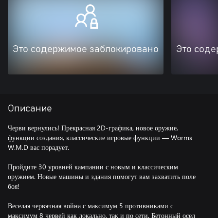
Это содержимое заблокировано
Это соде
Описание
Черви вернулись! Прекрасная 2D-графика, новое оружие,
функции создания, классические игровые функции — Worms
W.M.D вас порадует.
Пройдите 30 уровней кампании с новым и классическим
оружием. Новые машины и здания помогут вам захватить поле
боя!
Веселая червячная война с максимум 5 противниками с
максимум 8 червей как локально, так и по сети. Бетонный осел