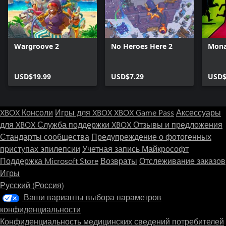
Wargroove 2
No Heroes Here 2
Mona
USD$19.99
USD$7.29
USD$
XBOX Консоли
Игры для XBOX
XBOX Game Pass
Аксессуары
для XBOX
Служба поддержки XBOX
Отзывы и предложения
Стандарты сообщества
Предупреждение о фотогенных
приступах эпилепсии
Учетная запись Майкрософт
Поддержка Microsoft Store
Возвраты
Отслеживание заказов
Игры
Русский (Россия)
Ваши варианты выбора параметров
конфиденциальности
Конфиденциальность медицинских сведений потребителей