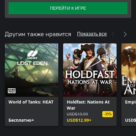
ПЕРЕЙТИ К ИГРЕ
Показать все
Другим также нравится
World of Tanks: HEAT
Holdfast: Nations At
Empi
War
USD$19.99
-35%
Бесплатно+
USD$12.99+
USD$