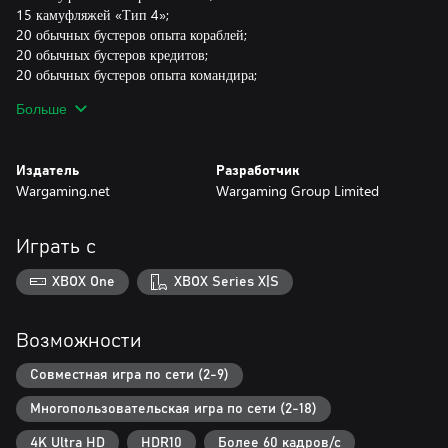
15 камуфляжей «Тип 4»;
20 обычных бустеров опыта кораблей;
20 обычных бустеров кредитов;
20 обычных бустеров опыта командира;
20 обычных бустеров глобального опыта;
Больше
20 обычных боевых бустеров.
Если у вас уже есть «Князь Суворов» в Порту, вы получите
Издатель
Разработчик
компенсацию в виде 5 650 000 кредитов.
Wargaming.net
Wargaming Group Limited
Если у вас уже есть Katori в Порту, вы получите компенсацию в
виде 1 500 000 кредитов.
Играть с
Такие предметы, как бустеры, опыт командира, камуфляжи и т. д.,
XBOX One
XBOX Series X|S
становятся доступными только при достижении определённого
уровня аккаунта в игре.
Возможности
Совместная игра по сети (2-9)
Многопользовательская игра по сети (2-18)
4K Ultra HD
HDR10
Более 60 кадров/с