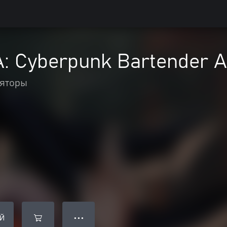
A: Cyberpunk Bartender A
яторы
Й
● ● ●