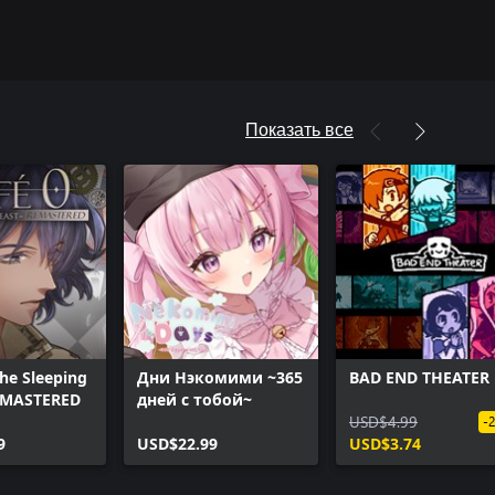
Показать все
he Sleeping
Дни Нэкомими ~365
BAD END THEATER
EMASTERED
дней с тобой~
USD$4.99
-
9
USD$22.99
USD$3.74