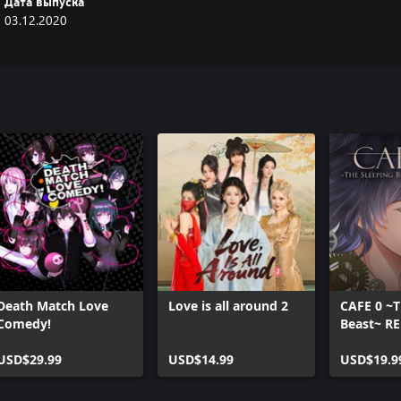
Дата выпуска
03.12.2020
Death Match Love
Love is all around 2
CAFE 0 ~T
Comedy!
Beast~ R
USD$29.99
USD$14.99
USD$19.9