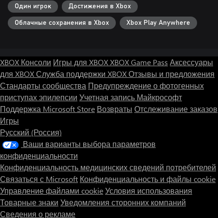
Один игрок
Достижения в Xbox
Облачные сохранения в Xbox
Xbox Play Anywhere
XBOX Консоли
Игры для XBOX
XBOX Game Pass
Аксессуары
для XBOX
Служба поддержки XBOX
Отзывы и предложения
Стандарты сообщества
Предупреждение о фотогенных
приступах эпилепсии
Учетная запись Майкрософт
Поддержка Microsoft Store
Возвраты
Отслеживание заказов
Игры
Русский (Россия)
Ваши варианты выбора параметров
конфиденциальности
Конфиденциальность медицинских сведений потребителей
Связаться с Microsoft
Конфиденциальность и файлы cookie
Управление файлами cookie
Условия использования
Товарные знаки
Уведомления сторонних компаний
Сведения о рекламе