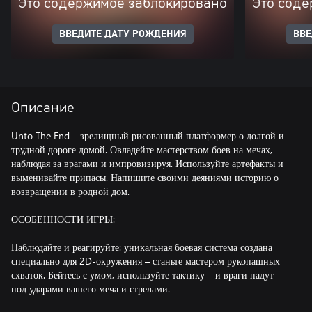
Это содержимое заблокировано
Это соде
ВВЕДИТЕ ДАТУ РОЖДЕНИЯ
ВВЕ
Описание
Unto The End – зрелищный рисованный платформер о долгой и
трудной дороге домой. Овладейте мастерством боев на мечах,
наблюдая за врагами и импровизируя. Используйте артефакты и
выменивайте припасы. Напишите своими деяниями историю о
возвращении в родной дом.
ОСОБЕННОСТИ ИГРЫ:
Наблюдайте и реагируйте: уникальная боевая система создана
специально для 2D-окружения – станьте мастером рукопашных
схваток. Бейтесь с умом, используйте тактику – и враги падут
под ударами вашего меча и стрелами.