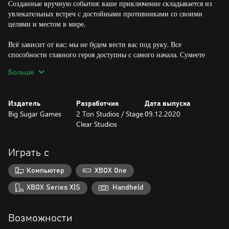
Созданные вручную события: ваше приключение складывается из
увлекательных встреч с достойными противниками со своими
целями и местом в мире.
Всё зависит от вас: мы не будем вести вас под руку. Все
способности главного героя доступны с самого начала. Сумеете
ли вы овладеть ими и успеете ли достаточно узнать об
Больше
окружающем мире, чтобы выжить и вернуться к семье?
Беспощадные земли: от подземных руин до суровых горных
Издатель
Разработчик
Дата выпуска
вершин. Преодолейте все испытания и обойдите смертоносные
Big Sugar Games
2 Ton Studios / Stage
09.12.2020
ловушки, путешествуя по созданному с любовью и полному
Clear Studios
удивительных деталей миру.
Играть с
Компьютер
XBOX One
XBOX Series X|S
Handheld
Возможности