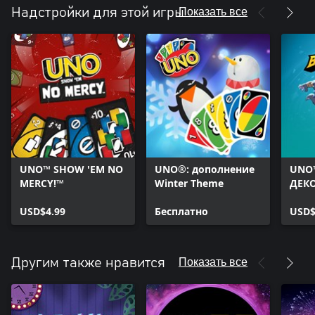
Показать все
Надстройки для этой игры
UNO™ SHOW 'EM NO
UNO®: дополнение
UNO™
MERCY!™
Winter Theme
ДЕК
ПРЕ
USD$4.99
Бесплатно
BRA
USD$
Показать все
Другим также нравится