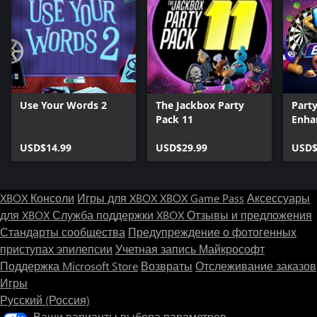
Use Your Words 2
The Jackbox Party
Part
Pack 11
Enha
USD$14.99
USD$29.99
USD$
XBOX Консоли
Игры для XBOX
XBOX Game Pass
Аксессуары
для XBOX
Служба поддержки XBOX
Отзывы и предложения
Стандарты сообщества
Предупреждение о фотогенных
приступах эпилепсии
Учетная запись Майкрософт
Поддержка Microsoft Store
Возвраты
Отслеживание заказов
Игры
Русский (Россия)
Ваши варианты выбора параметров