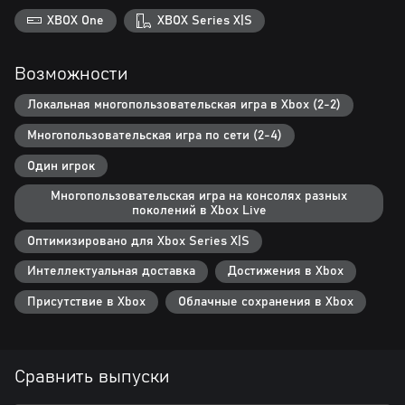
XBOX One
XBOX Series X|S
Любители трансляций на Twitch смогут взаимодействовать с
любимыми ведущими благодаря интерактивному расширению
Twitch. Влияйте на ход игры: предсказывайте, кто победит, и
Возможности
голосуйте, какую карту разыграть или какой цвет выбрать!
Локальная многопользовательская игра в Xbox (2-2)
Эта игра поддерживает технологию Smart Delivery. Это значит,
Многопользовательская игра по сети (2-4)
что игру можно запустить и на Xbox One, и на Xbox Series X|S.
Один игрок
Для доступа к сетевой игре и сетевым функциям требуется
соединение с интернетом, учетная запись Ubisoft, учетная запись
Многопользовательская игра на консолях разных
Microsoft и подписка Game Pass Ultimate или Game Pass Core
поколений в Xbox Live
(подписки продаются отдельно).
Оптимизировано для Xbox Series X|S
Интеллектуальная доставка
Достижения в Xbox
Присутствие в Xbox
Облачные сохранения в Xbox
Сравнить выпуски