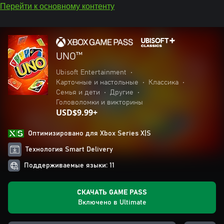
Перейти к основному контенту
UNO™
Ubisoft Entertainment
•
Карточные и настольные
•
Классика
•
Семья и дети
•
Другие
•
Головоломки и викторины
USD$9.99+
Оптимизировано для Xbox Series X|S
Технология Smart Delivery
Поддерживаемые языки: 11
СКАЧАТЬ GAME PASS
Включено в Ultimate