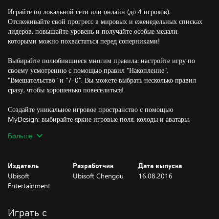
Играйте по локальной сети или онлайн (до 4 игроков).
Отслеживайте свой прогресс в мировых и еженедельных списках
лидеров, повышайте уровень и получайте особые медали,
которыми можно похвастаться перед соперниками!
Выбирайте полюбившиеся многим правила: настройте игру по
своему усмотрению с помощью правил "Накопление",
"Вмешательство" и "7-0". Вы можете выбрать несколько правил
сразу, чтобы хорошенько повеселиться!
Создайте уникальное игровое пространство с помощью
MyDesign: выбирайте яркие игровые поля, колоды и аватары,
музыку и многое другое. Разблокируйте новые предметы, играя в
Больше
любом режиме, и создайте свой мир UNO™!
Отправляйтесь в гущу событий благодаря эксклюзивным
Издатель
Разработчик
Дата выпуска
функциям: вас ждет захватывающий Happy Hour –
Ubisoft
Ubisoft Chengdu
16.08.2016
ограниченный промежуток времени, в который вы сможете
Entertainment
использовать определенные дополнения бесплатно. С этой
функцией каждая ваша игра засияет новыми красками.
Возможно, в следующий Happy Hour станет доступно ваше
Играть с
любимое дополнение – не пропустите его!