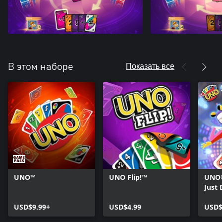
Показать все
В этом наборе
UNO™
UNO Flip!™
UNO®
Just
USD$9.99+
USD$4.99
USD$