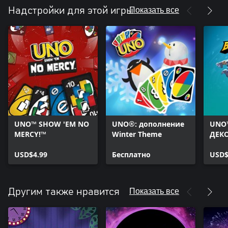
Показать все
Надстройки для этой игры
UNO™ SHOW 'EM NO
UNO®: дополнение
UNO™
MERCY!™
Winter Theme
ДЕК
ПРЕ
USD$4.99
Бесплатно
BRA
USD$
Показать все
Другим также нравится