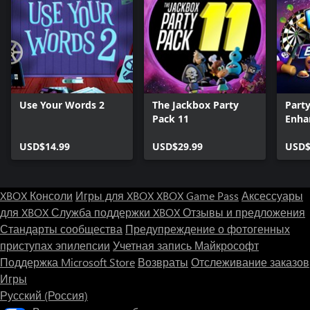
Use Your Words 2
The Jackbox Party
Part
Pack 11
Enha
USD$14.99
USD$29.99
USD$
XBOX Консоли
Игры для XBOX
XBOX Game Pass
Аксессуары
для XBOX
Служба поддержки XBOX
Отзывы и предложения
Стандарты сообщества
Предупреждение о фотогенных
приступах эпилепсии
Учетная запись Майкрософт
Поддержка Microsoft Store
Возвраты
Отслеживание заказов
Игры
Русский (Россия)