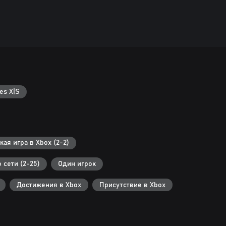
es X|S
ая игра в Xbox (2-2)
 сети (2-25)
Один игрок
Достижения в Xbox
Присутствие в Xbox