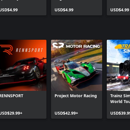
Speedway
USD$4.99
USD$4.99
USD$4.99
RENNSPORT
Project Motor Racing
Trainz Si
World To
USD$29.99+
USD$42.99+
USD$39.9