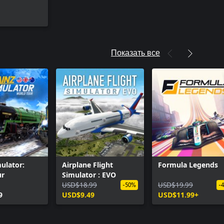
Показать все
mulator:
Airplane Flight
Formula Legends
ur
Simulator : EVO
USD$18.99
USD$19.99
-50%
-
9
USD$9.49
USD$11.99+