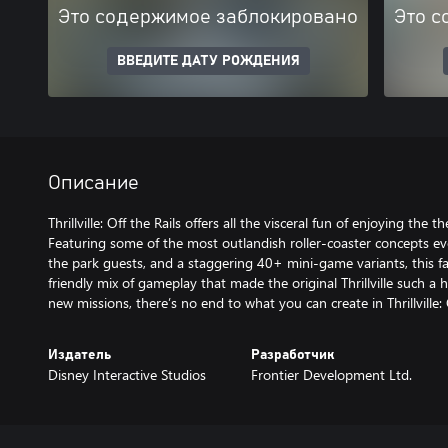
Это содержимое заблокировано
Это с
ВВЕДИТЕ ДАТУ РОЖДЕНИЯ
Описание
Thrillville: Off the Rails offers all the visceral fun of enjoying the
Featuring some of the most outlandish roller-coaster concepts ev
the park guests, and a staggering 40+ mini-game variants, this fa
friendly mix of gameplay that made the original Thrillville such a 
new missions, there’s no end to what you can create in Thrillville: O
Издатель
Разработчик
Disney Interactive Studios
Frontier Development Ltd.