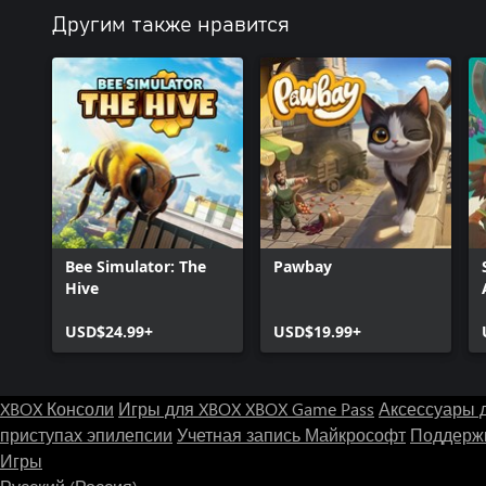
Другим также нравится
Bee Simulator: The
Pawbay
Hive
USD$24.99+
USD$19.99+
XBOX Консоли
Игры для XBOX
XBOX Game Pass
Аксессуары 
приступах эпилепсии
Учетная запись Майкрософт
Поддержк
Игры