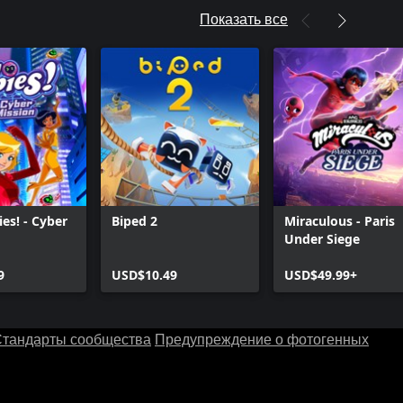
Показать все
ies! - Cyber
Biped 2
Miraculous - Paris
Under Siege
9
USD$10.49
USD$49.99+
тандарты сообщества
Предупреждение о фотогенных