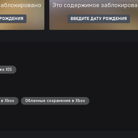
заблокировано
Это содержимое заблокиров
 РОЖДЕНИЯ
ВВЕДИТЕ ДАТУ РОЖДЕНИЯ
es X|S
 в Xbox
Облачные сохранения в Xbox