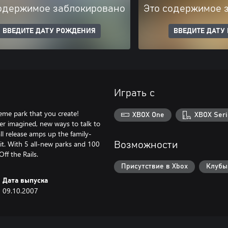
одержимое заблокировано
Это содержимое 
ВВЕДИТЕ ДАТУ РОЖДЕНИЯ
ВВЕДИТЕ ДАТУ
Играть с
 theme park that you create!
XBOX One
XBOX Seri
er imagined, new ways to talk to
ll release amps up the family-
hit. With 5 all-new parks and 100
Возможности
ff the Rails.
Присутствие в Xbox
Клубы
Дата выпуска
09.10.2007