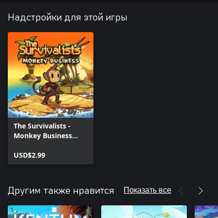
приглушить голод.
Надстройки для этой игры
К оружию!
Хотите повесить на стену своей хижины древний меч и
использовать его по назначению, когда придут враги? В одном из
множества разбросанных по острову храмов вас наверняка ждет
искомое. Впрочем, добыть сокровища будет не так уж и просто,
так что подготовьтесь к разграблению гробниц заранее!
Хватит ли у вас духу, чтобы выжить на острове?
The Survivalists -
Monkey Business
Pack
USD$2.99
Показать все
Другим также нравится