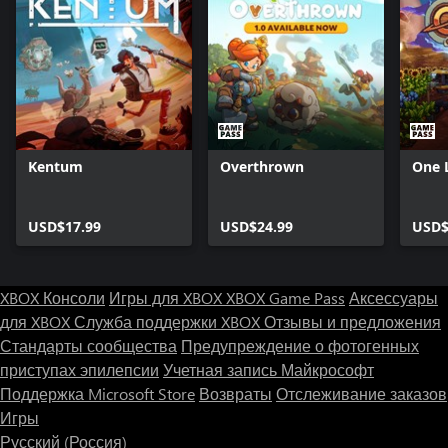
Kentum
Overthrown
One 
USD$17.99
USD$24.99
USD$
XBOX Консоли
Игры для XBOX
XBOX Game Pass
Аксессуары
для XBOX
Служба поддержки XBOX
Отзывы и предложения
Стандарты сообщества
Предупреждение о фотогенных
приступах эпилепсии
Учетная запись Майкрософт
Поддержка Microsoft Store
Возвраты
Отслеживание заказов
Игры
Русский (Россия)