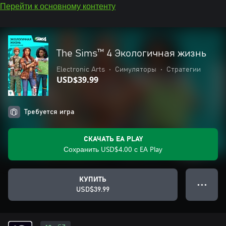
Перейти к основному контенту
The Sims™ 4 Экологичная жизнь
Electronic Arts
•
Симуляторы
•
Стратегии
USD$39.99
Требуется игра
СКАЧАТЬ EA PLAY
Сохранить USD$4.00 с EA Play
КУПИТЬ
● ● ●
USD$39.99