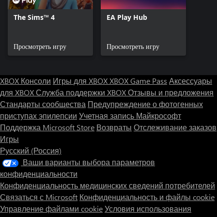
The Sims™ 4
EA Play Hub
Просмотреть игру
Просмотреть игру
XBOX Консоли
Игры для XBOX
XBOX Game Pass
Аксессуары
для XBOX
Служба поддержки XBOX
Отзывы и предложения
Стандарты сообщества
Предупреждение о фотогенных
приступах эпилепсии
Учетная запись Майкрософт
Поддержка Microsoft Store
Возвраты
Отслеживание заказов
Игры
Русский (Россия)
Ваши варианты выбора параметров
конфиденциальности
Конфиденциальность медицинских сведений потребителей
Связаться с Microsoft
Конфиденциальность и файлы cookie
Управление файлами cookie
Условия использования