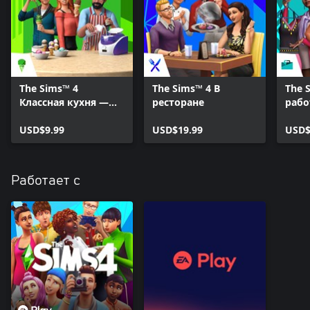
The Sims™ 4
The Sims™ 4 В
The 
Классная кухня —
ресторане
рабо
Каталог
USD$9.99
USD$19.99
USD$
Работает с