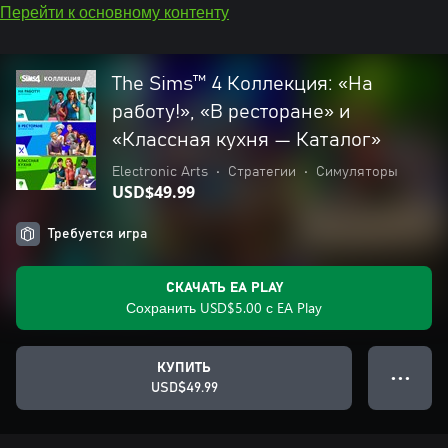
Перейти к основному контенту
The Sims™ 4 Коллекция: «На
работу!», «В ресторане» и
«Классная кухня — Каталог»
Electronic Arts
•
Стратегии
•
Симуляторы
USD$49.99
Требуется игра
СКАЧАТЬ EA PLAY
Сохранить USD$5.00 с EA Play
КУПИТЬ
● ● ●
USD$49.99