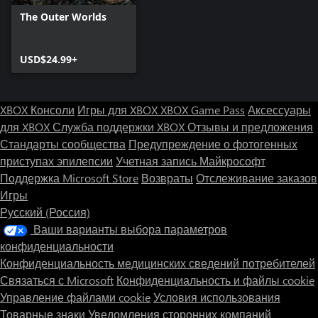
The Outer Worlds
USD$24.99+
XBOX Консоли
Игры для XBOX
XBOX Game Pass
Аксессуары
для XBOX
Служба поддержки XBOX
Отзывы и предложения
Стандарты сообщества
Предупреждение о фотогенных
приступах эпилепсии
Учетная запись Майкрософт
Поддержка Microsoft Store
Возвраты
Отслеживание заказов
Игры
Русский (Россия)
Ваши варианты выбора параметров
конфиденциальности
Конфиденциальность медицинских сведений потребителей
Связаться с Microsoft
Конфиденциальность и файлы cookie
Управление файлами cookie
Условия использования
Товарные знаки
Уведомления сторонних компаний