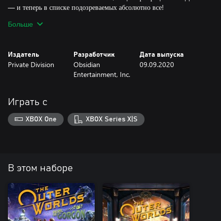
— и теперь в списке подозреваемых абсолютно все!
Больше
Оба дополнения требуют наличия базовой игры
The Outer Worlds на соответствующей платформе.
Издатель
Разработчик
Дата выпуска
Private Division
Obsidian
09.09.2020
Entertainment, Inc.
Играть с
XBOX One
XBOX Series X|S
В этом наборе