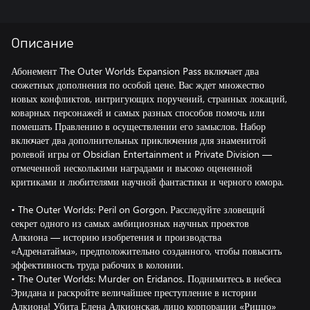
Описание
Абонемент The Outer Worlds Expansion Pass включает два
сюжетных дополнения по особой цене. Вас ждет множество
новых конфликтов, интригующих поручений, странных локаций,
коварных персонажей и самых разных способов помочь или
помешать Правлению в осуществлении его замыслов. Набор
включает два дополнительных приключения для знаменитой
ролевой игры от Obsidian Entertainment и Private Division —
отмеченной несколькими наградами и высоко оцененной
критиками и любителями научной фантастики и черного юмора.
• The Outer Worlds: Peril on Gorgon. Расследуйте зловещий
секрет одного из самых амбициозных научных проектов
Алкиона — историю изобретения и производства
«Адренатайма», предположительно созданного, чтобы повысить
эффективность труда рабочих в колонии.
• The Outer Worlds: Murder on Eridanos. Поднимитесь в небеса
Эридана и раскройте величайшее преступление в истории
Алкиона! Убита Елена Алкионская, лицо корпорации «Риццо»