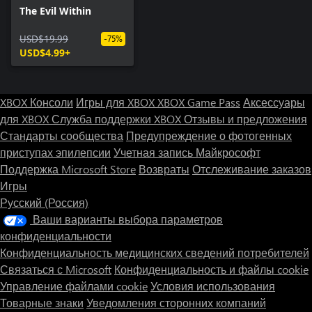
The Evil Within
USD$19.99
-75%
USD$4.99+
XBOX Консоли
Игры для XBOX
XBOX Game Pass
Аксессуары
для XBOX
Служба поддержки XBOX
Отзывы и предложения
Стандарты сообщества
Предупреждение о фотогенных
приступах эпилепсии
Учетная запись Майкрософт
Поддержка Microsoft Store
Возвраты
Отслеживание заказов
Игры
Русский (Россия)
Ваши варианты выбора параметров
конфиденциальности
Конфиденциальность медицинских сведений потребителей
Связаться с Microsoft
Конфиденциальность и файлы cookie
Управление файлами cookie
Условия использования
Товарные знаки
Уведомления сторонних компаний