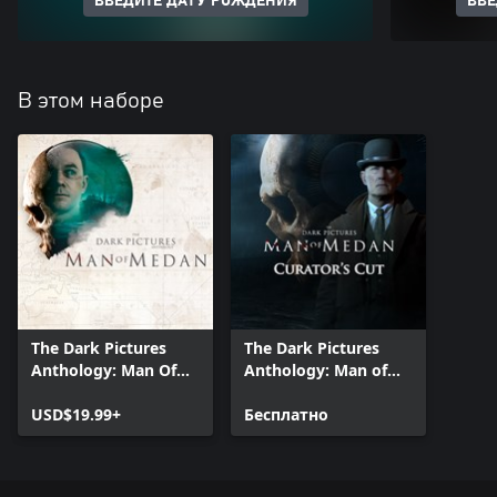
ВВЕДИТЕ ДАТУ РОЖДЕНИЯ
ВВЕ
В этом наборе
The Dark Pictures
The Dark Pictures
Anthology: Man Of
Anthology: Man of
Medan
Medan - Curator's
USD$19.99+
Cut
Бесплатно