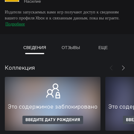
Насилие
Издатели запускаемых вами игр получают доступ к сведениям
вашего профиля Xbox и к связанным данным, пока вы играете.
Подробнее
СВЕДЕНИЯ
ОТЗЫВЫ
ЕЩЕ
Коллекция
Это содержимое заблокировано
Это соде
ВВЕДИТЕ ДАТУ РОЖДЕНИЯ
ВВЕ