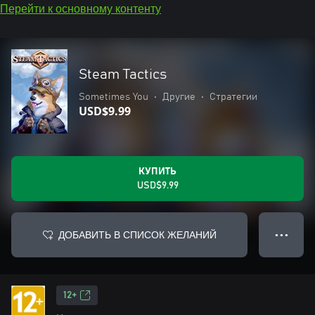
Перейти к основному контенту
Steam Tactics
Sometimes You
•
Другие
•
Стратегии
USD$9.99
КУПИТЬ
USD$9.99
ДОБАВИТЬ В СПИСОК ЖЕЛАНИЙ
● ● ●
12+