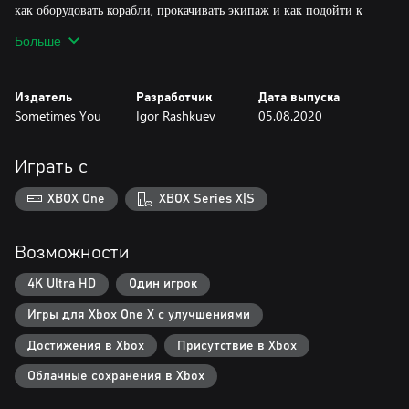
как оборудовать корабли, прокачивать экипаж и как подойти к
каждому сражению.
Больше
- Разнообразная система прокачки: собирайте материалы чтобы
улучшать корабли и орудия, объединяйте дубликаты для создания
более мощных версий ваших предметов, прокачивайте экипаж.
Издатель
Разработчик
Дата выпуска
- Минимальный рандом. Победа зависит от ваших тактических
Sometimes You
Igor Rashkuev
05.08.2020
навыков и мудрого менеджмента. Малая толика случайности
лишь помогает добавить разнообразия.
- Сложность, подходящая для разных уровней навыка.
Играть с
XBOX One
XBOX Series X|S
Возможности
4K Ultra HD
Один игрок
Игры для Xbox One X с улучшениями
Достижения в Xbox
Присутствие в Xbox
Облачные сохранения в Xbox